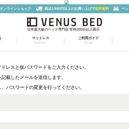
-オンラインショップ-
税込3,980円以上のお買い上げで
送料無料
ベッ
日本最大級のベッド専門店 常時100台以上展示
具
マットレス
ご利用ガイド
Mattress
Guide
アドレスと仮パスワードをご入力ください。
を記載したメールを送信します。
し、パスワードの変更を行ってください。