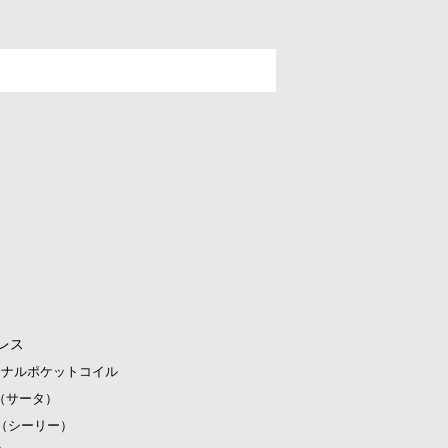
レス
ジナルポケットコイル
ta（サータ）
ly（シーリー）