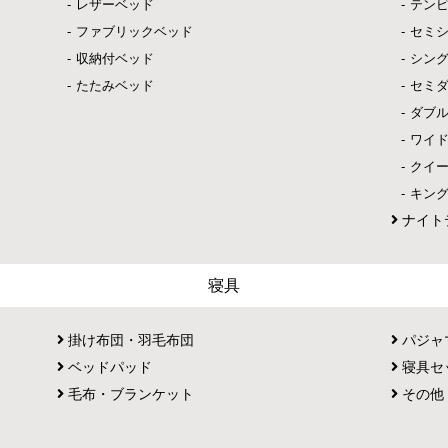
レザーベッド
テン
ファブリックベッド
セミ
収納付ベッド
シン
たたみベッド
セミ
ダブ
ワイ
クイ
キン
ナイト
寝具
掛け布団・羽毛布団
パジャ
ベッドパッド
寝具セ
毛布・ブランケット
その他