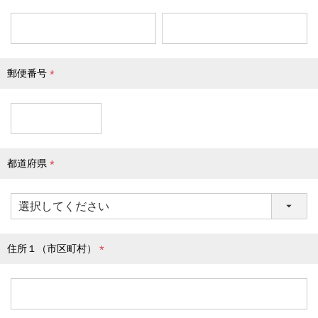
(
必
須
)
郵便番号
(
必
須
)
都道府県
(
必
須
)
住所１（市区町村）
(
必
須
)