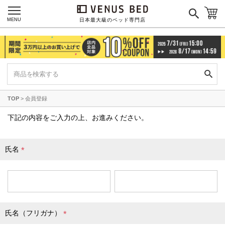
国産ポケットコイルマットレス
MENU
日本最大級のベッド専門店
海外ブランド
サータ
テンピュール
シーリー
TOP
会員登録
マットレス一覧を見る
下記の内容をご入力の上、お進みください。
氏名
ご利用ガイド
会社概要
(
必
特定商取引法に基づく表記
プライバシーポリシー
須
マイページ
ログイン
)
氏名（フリガナ）