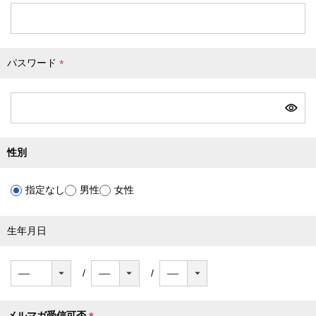
必
須
)
パスワード
(
必
須
)
性別
指定なし
男性
女性
生年月日
メルマガ受信可否