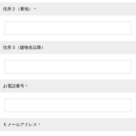
住所２（番地）
(
必
須
)
住所３（建物名以降）
お電話番号
(
必
須
)
Ｅメールアドレス
(