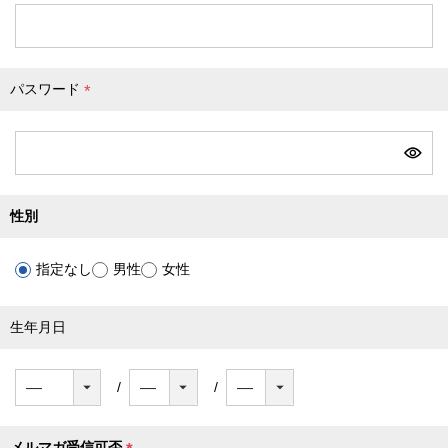
必
須
)
パスワード
(
必
須
)
性別
指定なし
男性
女性
生年月日
メルマガ受信可否