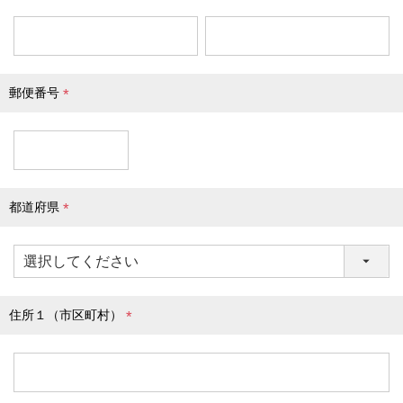
(
必
須
)
郵便番号
(
必
須
)
都道府県
(
必
須
)
住所１（市区町村）
(
必
須
)