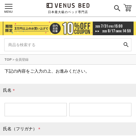
国産ポケットコイルマットレス
MENU
日本最大級のベッド専門店
海外ブランド
サータ
テンピュール
シーリー
TOP
会員登録
マットレス一覧を見る
下記の内容をご入力の上、お進みください。
氏名
ご利用ガイド
会社概要
(
必
特定商取引法に基づく表記
プライバシーポリシー
須
マイページ
ログイン
)
氏名（フリガナ）