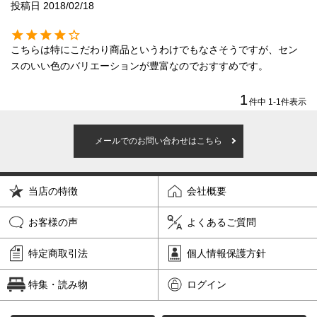
ダブル
ワイドダブル
投稿日
2018/02/18
クイーン
キング
こちらは特にこだわり商品というわけでもなさそうですが、セン
スのいい色のバリエーションが豊富なのでおすすめです。
自社オリジナルマットレス
1
件中
1
-
1
件表示
国産ポケットコイルマットレス
メールでのお問い合わせはこちら
海外ブランド
サータ
テンピュール
当店の特徴
会社概要
お客様の声
よくあるご質問
シーリー
特定商取引法
個人情報保護方針
マットレス一覧を見る
特集・読み物
ログイン