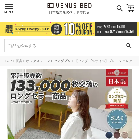
カテゴリーで探す
MENU
日本最大級のベッド専門店
ボックスシーツ
ベッドパッド
掛け布団カバー
毛布
枕カバー
パジャマ
TOP
寝具
ボックスシーツ
セミダブル
【セミダブルサイズ】プレーンコレクション【
枕
寝具セット
羽毛・掛け布団
その他
カラーで探す
ブラック
ブラウン
グレイ
ベージュ
ホワイト