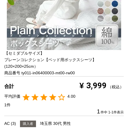
ネイビー
イエロー
レッド
グリーン
オレンジ
【セミダブルサイズ】
ピンク
ブルー
パープル
プレーンコレクション【ベッド用ボックスシーツ】
(120×200×25cm）
寝具一覧を見る
商品番号
ty011-in06400003-mt00-rw00
3,999
¥
マットレス
税込
4.00
マットレスを探す
1
1
件中
1
-
1
件表示
シングル
セミダブル
AC
3
埼玉県
30代
男性
購入者