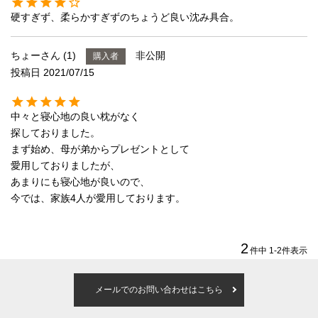
海外ブランド
硬すぎず、柔らかすぎずのちょうど良い沈み具合。
サータ
テンピュール
ちょーさん
1
非公開
購入者
投稿日
2021/07/15
シーリー
中々と寝心地の良い枕がなく

マットレス一覧を見る
探しておりました。

まず始め、母が弟からプレゼントとして

愛用しておりましたが、

ご利用ガイド
会社概要
あまりにも寝心地が良いので、

今では、家族4人が愛用しております。

特定商取引法に基づく表記
プライバシーポリシー
マイページ
ログイン
2
件中
1
-
2
件表示
メールでのお問い合わせはこちら