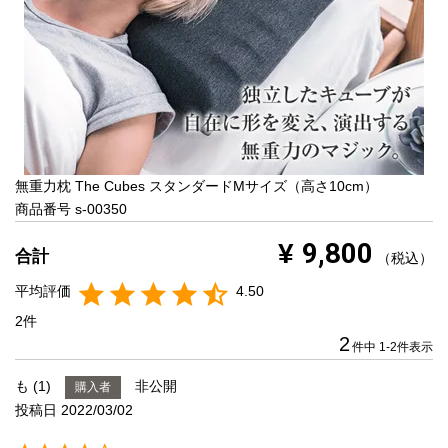
寝具一覧を見る
マットレス
マットレスを探す
無重力枕 The Cubes スタンダードMサイズ（高さ10cm）
シングル
セミダブル
商品番号
s-00350
9,800
ダブル
ワイドダブル
¥
税込
4.50
クイーン
キング
2
2
件中
1
-
2
件表示
自社オリジナルマットレス
も
1
非公開
購入者
国産ポケットコイルマットレス
投稿日
2022/03/02