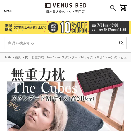
MENU
羽毛・掛け布団
その他
日本最大級のベッド専門店
カラーで探す
TOP
寝具
枕
無重力枕 The Cubes スタンダードMサイズ（高さ10cm）のレビュー
ブラック
ブラウン
グレイ
ベージュ
ホワイト
ネイビー
イエロー
レッド
グリーン
オレンジ
ピンク
ブルー
パープル