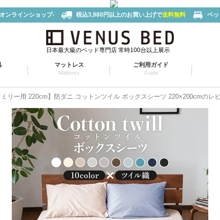
-オンラインショップ-
税込3,980円以上のお買い上げで
送料無料
ベッ
日本最大級のベッド専門店 常時100台以上展示
具
マットレス
ご利用ガイド
Mattress
Guide
ミリー用 220cm】防ダニ コットンツイル ボックスシーツ 220×200cmのレ