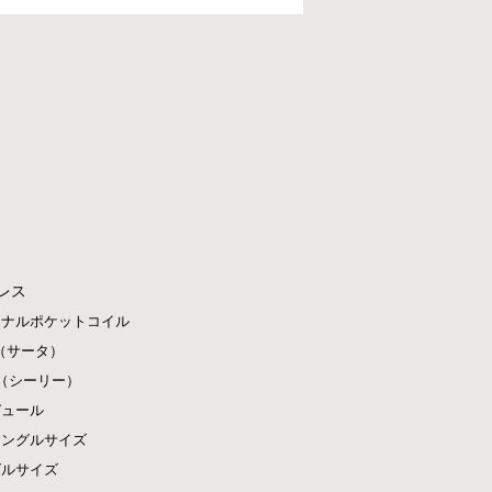
レス
ジナルポケットコイル
ta（サータ）
ly（シーリー）
ピュール
シングルサイズ
グルサイズ