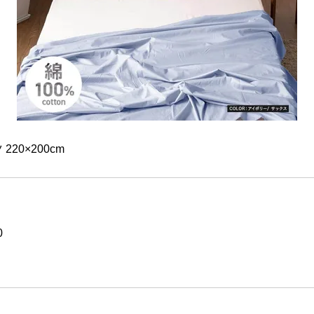
20×200cm
0