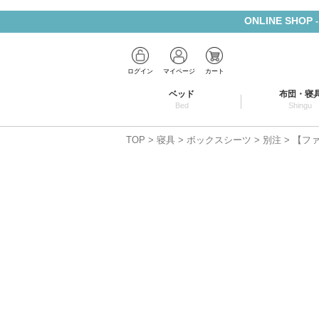
ONLINE SHOP
ログイン
マイページ
カート
ベッド
布団・寝
Bed
Shingu
TOP
寝具
ボックスシーツ
別注
【ファ