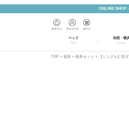
ONLINE SHOP
ログイン
マイページ
カート
ベッド
布団・寝
Bed
Shingu
TOP
寝具
寝具セット
【シングル】防ダニ