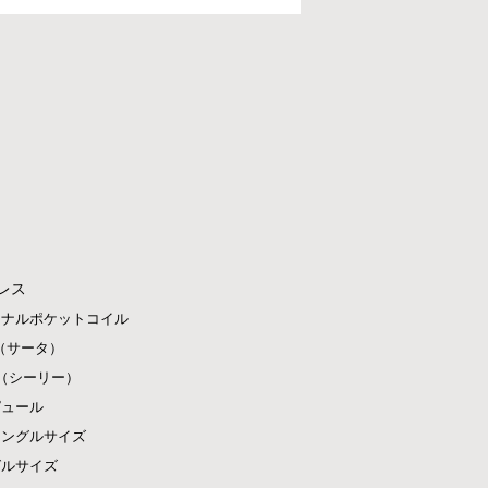
レス
ジナルポケットコイル
ta（サータ）
ly（シーリー）
ピュール
シングルサイズ
グルサイズ