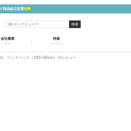
ド商品組立設置
無料
検索
会社概要
特集
Store
Contents
) ベッドパッド（100×200cm）のレビュー