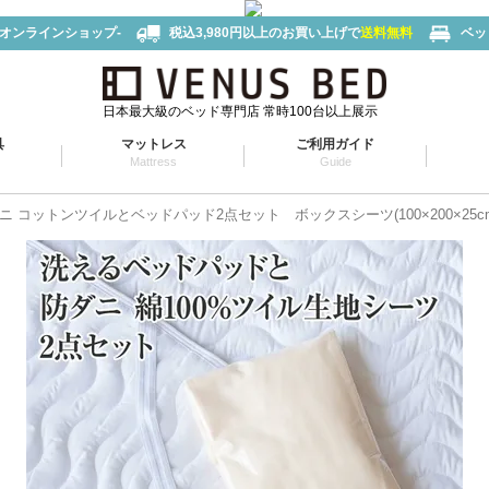
-オンラインショップ-
税込3,980円以上のお買い上げで
送料無料
ベッ
日本最大級のベッド専門店 常時100台以上展示
具
マットレス
ご利用ガイド
Mattress
Guide
 コットンツイルとベッドパッド2点セット ボックスシーツ(100×200×25cm