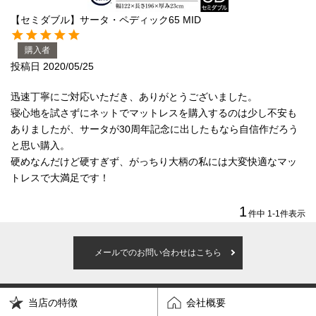
【セミダブル】サータ・ペディック65 MID
枕
寝具セット
購入者
羽毛・掛け布団
その他
投稿日
2020/05/25
迅速丁寧にご対応いただき、ありがとうございました。

カラーで探す
寝心地を試さずにネットでマットレスを購入するのは少し不安も
ありましたが、サータが30周年記念に出したもなら自信作だろう
と思い購入。

硬めなんだけど硬すぎず、がっちり大柄の私には大変快適なマッ
トレスで大満足です！
ブラック
ブラウン
グレイ
ベージュ
ホワイト
1
件中
1
-
1
件表示
メールでのお問い合わせはこちら
ネイビー
イエロー
レッド
グリーン
オレンジ
当店の特徴
会社概要