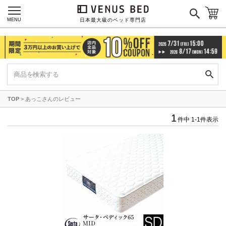
フレンチリネン100%
ハイブリッドコットン
今治タオル寝具
ラ・シック
ラムコ
IYOLUCA(イヨルカ)
MENU
日本最大級のベッド専門店
¥
17,800
~
¥
6,050
~
¥
15,980
~
TOP
あっこさんのレビュー
柔らかなタオルの肌触り
ストライプ柄
ウォッシャブル
1
コトル
サテン織り寝具エクラ
ベッドパッド
件中
1
-
1
件表示
¥
9,980
~
¥
4,980
~
¥
2,299
~
カテゴリーで探す
ボックスシーツ
ベッドパッド
掛け布団カバー
毛布
枕カバー
パジャマ