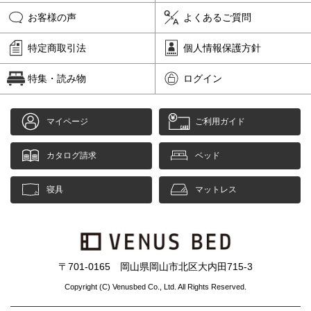
お客様の声
よくあるご質問
ピンク
ブルー
パープル
特定商取引法
個人情報保護方針
寝具一覧を見る
特集・読み物
ログイン
マットレス
マイページ
ご利用ガイド
マットレスを探す
カタログ請求
ベッド
シングル
セミダブル
寝具
マットレス
ダブル
ワイドダブル
クイーン
キング
〒701-0165 岡山県岡山市北区大内田715-3
自社オリジナルマットレス
Copyright (C) Venusbed Co., Ltd. All Rights Reserved.