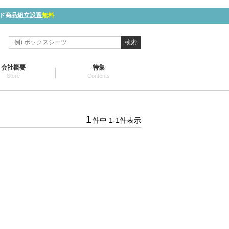
ド商品組立設置
無料
検索
会社概要
特集
Store
Contents
1
件中
1
-
1
件表示