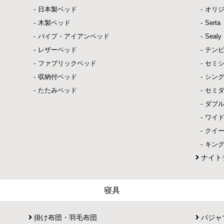
日本製ベッド
オリ
木製ベッド
Ser
パイプ・アイアンベッド
Sea
レザーベッド
テン
ファブリックベッド
セミ
収納付ベッド
シン
たたみベッド
セミ
ダブ
ワイ
クイ
キン
ナイト
寝具
掛け布団・羽毛布団
パジャ