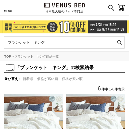
カラーで探す
MENU
日本最大級のベッド専門店
ブラック
ブラウン
グレイ
ベージュ
ホワイト
TOP
ブランケット キング商品一覧
ネイビー
イエロー
レッド
グリーン
オレンジ
「
ブランケット キング」の検索結果
並び替え
新着順
価格が高い順
価格が安い順
6
件中
1
-
6
件表示
ピンク
ブルー
パープル
寝具一覧を見る
マットレス