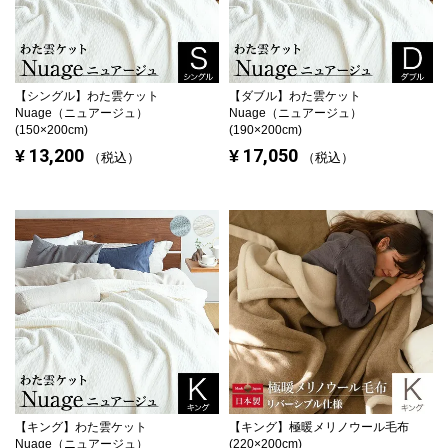
マットレスを探す
シングル
セミダブル
【シングル】
わた雲ケット
【ダブル】
わた雲ケット
Nuage（ニュアージュ）
Nuage（ニュアージュ）
(150×200cm)
(190×200cm)
ダブル
ワイドダブル
13,200
17,050
¥
¥
税込
税込
クイーン
キング
自社オリジナルマットレス
国産ポケットコイルマットレス
海外ブランド
サータ
テンピュール
【キング】
わた雲ケット
【キング】
極暖メリノウール毛布
Nuage（ニュアージュ）
(220×200cm)