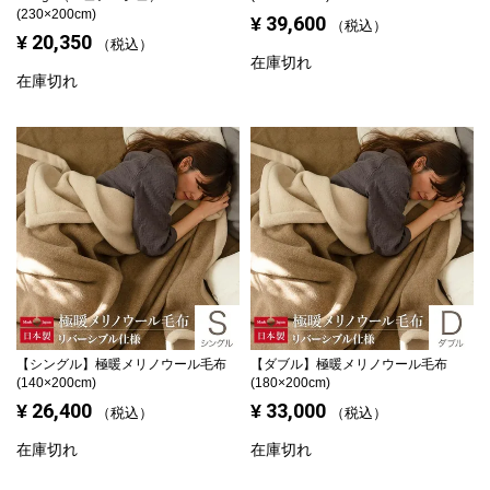
シーリー
(230×200cm)
39,600
¥
税込
20,350
¥
税込
在庫切れ
マットレス一覧を見る
在庫切れ
ご利用ガイド
会社概要
特定商取引法に基づく表記
プライバシーポリシー
マイページ
ログイン
【シングル】
極暖メリノウール毛布
【ダブル】
極暖メリノウール毛布
(140×200cm)
(180×200cm)
26,400
33,000
¥
¥
税込
税込
在庫切れ
在庫切れ