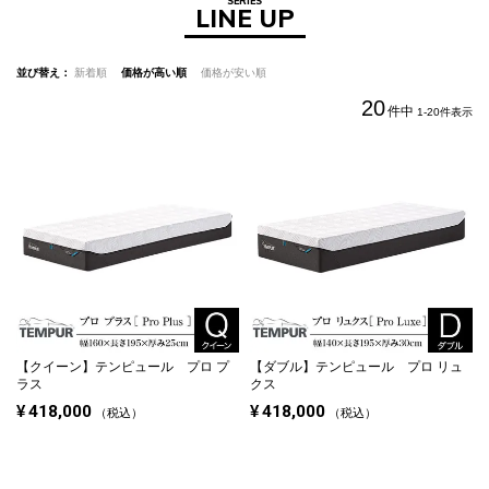
SERIES
LINE UP
並び替え
新着順
価格が高い順
価格が安い順
20
件中
1
-
20
件表示
【クイーン】
テンピュール プロ プ
【ダブル】
テンピュール プロ リュ
ラス
クス
¥
418,000
¥
418,000
税込
税込