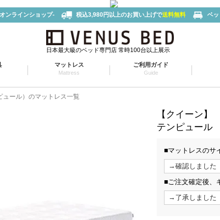
-オンラインショップ-
税込3,980円以上のお買い上げで
送料無料
ベッ
日本最大級のベッド専門店 常時100台以上展示
具
マットレス
ご利用ガイド
Mattress
Guide
テンピュール）のマットレス一覧
【クイーン】
テンピュール 
■マットレスのサ
■ご注文確定後、