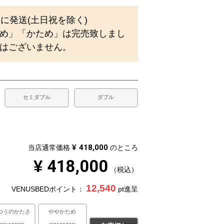
)
内に発送(土日祝を除く)
め」「かため」は完売致しまし
はございません。
セミダブル
ダブル
¥
418,000
当店通常価格
のところ
¥
418,000
税込
12,540
VENUSBEDポイント：
pt進呈
つうのかたさ
ややかため