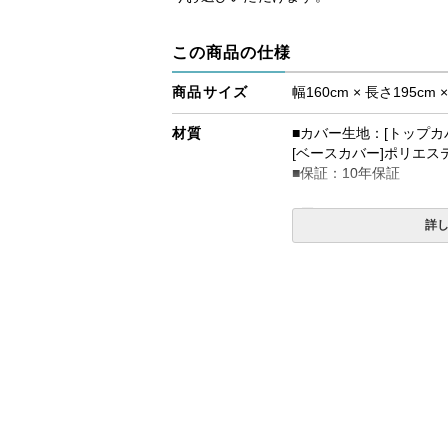
この商品の仕様
商品サイズ
幅160cm × 長さ195cm 
材質
■カバー生地：[トップカ
[ベースカバー]ポリエステ
■保証：10年保証
■厚み
詳
ふつうのかたさ：テンピ
®アダプト素材5cm、高
ややかため：テンピュー
ートテクノロジー素材5c
7.5cm
生産国
デンマーク
備考
・配達日指定ＯＫ！
※北海道・沖縄・離島等
合がございます。また、