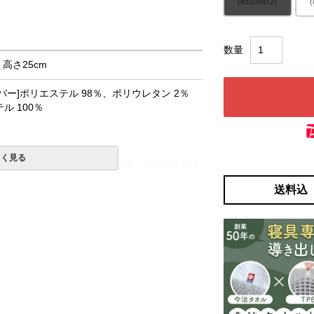
(83109872)
(
× 高さ25cm
バー]ポリエステル 98％、ポリウレタン 2％
ル 100％
しく見る
ュール®アドバンスト素材5cm、テンピュール
耐久性ベース15cm
送料込
ル®アドバンスト素材5cm、ダイナミックサポ
m、高耐久性ベース7.5cm、高耐久性ベース
一部地域へのお届けは別途送料が発生する場
発送予定も変更になる場合があります。