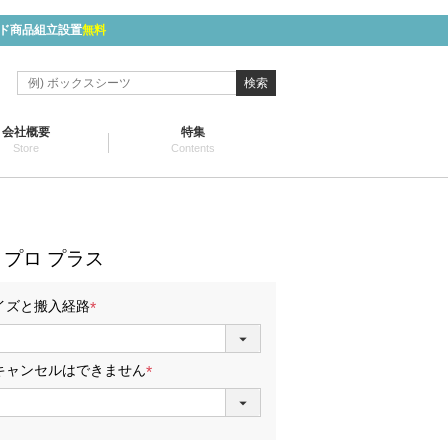
ド商品組立設置
無料
検索
会社概要
特集
Store
Contents
プロ プラス
イズと搬入経路
(
必
須
キャンセルはできません
)
(
必
須