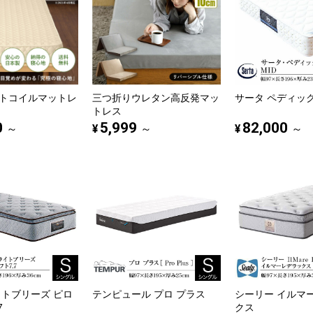
トコイルマットレ
三つ折りウレタン高反発マッ
サータ ペディック6
トレス
0
5,999
82,000
¥
¥
～
～
～
イトブリーズ ピロ
テンピュール プロ プラス
シーリー イルマ
7
クス