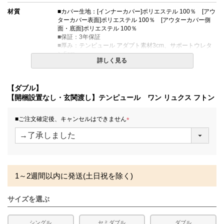
材質
■カバー生地：[インナーカバー]ポリエステル 100％ [アウ
ターカバー表面]ポリエステル 100％ [アウターカバー側
面・底面]ポリエステル 100％
■保証：3年保証
■厚み：テンピュール アダプト素材3cm、サポートウレタ
ン5cm
詳しく見る
■カバーは取り外してお洗濯可能です。
※タンブル乾燥はできません。
【ダブル】
※刺繍がある方を足元にしていご使用ください。
【開梱設置なし・玄関渡し】テンピュール ワン リュクス フトン
■折りたたみ時のサイズ：約幅140cm × 長さ65cm × 高さ
■ご注文確定後、キャンセルはできません
25cm
(
■梱包サイズ：約143.5cm×68.5cm×29cm
必
須
生産国
日本
)
備考
・配達日指定ＯＫ！
1～2週間以内に発送(土日祝を除く)
※北海道・沖縄・離島等一部地域へのお届けは別途送料が
発生する場合がございます。また、発送予定も変更になる
場合があります。
サイズを選ぶ
※できる限り実際の色を再現するよう心がけております
が、閲覧環境により誤差がでる場合がございますのでご了
承ください。
シングル
セミダブル
ダブル