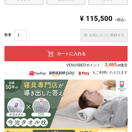
※テンピュール 素材は、ご購入いただいた当初の状態から
しばらくは若干硬く感じられます。また、気温の低い時に
は硬めに、気温の高い時には柔らかめに感じられますが、
¥
115,500
どちらの場合も体圧分散効果に影響はありませんので、ど
税込
うぞご安心くださいませ。
※マットレスとしてベッドフレームとの併用も可能です
が、薄型マットレス対応のベッドフレームか、事前に必ず
お気に入りに登録する
ご確認のうえご購入くださいませ。
カートに入れる
3,465
VENUSBEDポイント：
pt進呈
もご利用いただけます