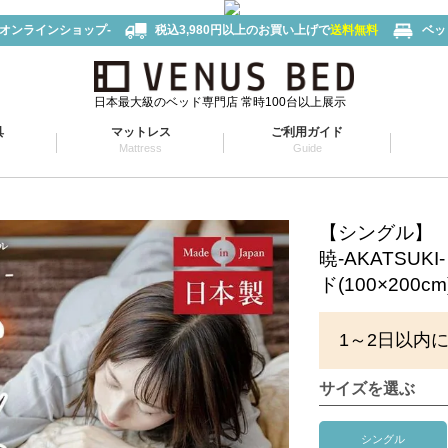
-オンラインショップ-
税込3,980円以上のお買い上げで
送料無料
ベッ
日本最大級のベッド専門店 常時100台以上展示
具
マットレス
ご利用ガイド
Mattress
Guide
【シングル】
暁-AKATSU
ド(100×200cm
1～2日以内
サイズを選ぶ
シングル