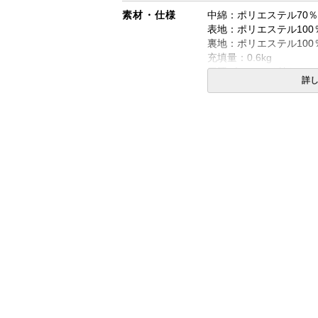
素材・仕様
中綿：ポリエステル70
表地：ポリエステル10
裏地：ポリエステル100
充填量：0.6kg
四隅ゴムバンド付き
詳
キルト：直線キルト
生産国
日本製
送料
無料
備考
・配達日指定ＯＫ！
※北海道・沖縄・離島等
合がございます。また発
※できる限り実際の色を
により誤差がでる場合が