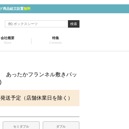
ド商品組立設置
無料
検索
会社概要
特集
Store
Contents
KI- あったかフランネル敷きパッ
)
に発送予定（店舗休業日を除く）
セミダブル
ダブル