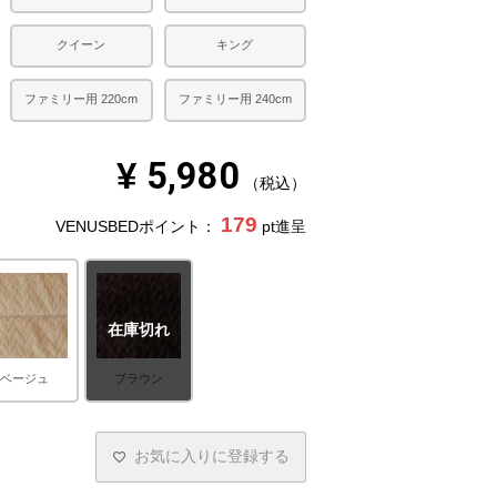
クイーン
キング
ファミリー用 220cm
ファミリー用 240cm
¥
5,980
税込
179
VENUSBEDポイント：
pt進呈
在庫切れ
ベージュ
ブラウン
お気に入りに登録する