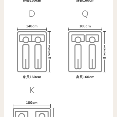
D
Q
K