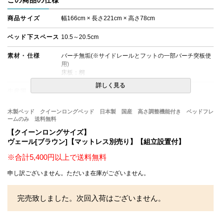
商品サイズ
幅166cm × 長さ221cm × 高さ78cm
ベッド下スペース
10.5～20.5cm
素材・仕様
バーチ無垢(※サイドレールとフットの一部バーチ突板使
用)
床板：桐
詳しく見る
生産国
ベッドフレーム：日本
床板：
木製ベッド クイーンロングベッド 日本製 国産 高さ調整機能付き ベッドフレ
備考
・組立設置無料！
ームのみ 送料無料
・この商品は組み立て式です。
【クイーンロングサイズ】
・ベッドフレームのみの金額です。
ヴェール[ブラウン]【マットレス別売り】【組立設置付】
・配送日指定OK！
※北海道・沖縄・離島等一部地域へのお届けは別途送料
※合計5,400円以上で送料無料
が発生する場合がございます。また発送予定も変更にな
る場合があります。
申し訳ございません。ただいま在庫がございません。
完売致しました。次回入荷はございません。