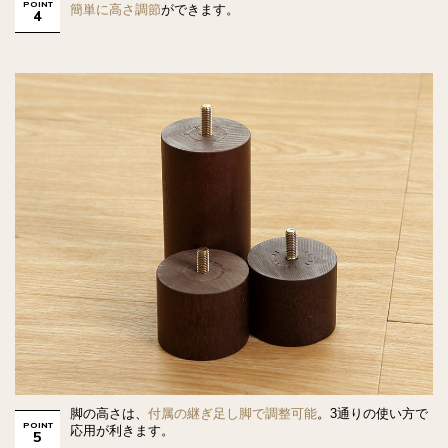
POINT
簡単に高さ調節
ができます。
4
脚の高さは、
付属の継ぎ足し脚で調整可能
。3通りの使い方で
POINT
応用が利きます。
5