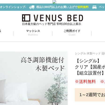
-オンラインショップ-
税込3,980円以上のお買い上げで
送料無料
ベッ
日本最大級のベッド専門店 常時100台以上展示
具
マットレス
ご利用ガイド
Mattress
Guide
シングル 木製ベッド 送
【シングル】
クリア【国産
【組立設置付
※送料無料 ※
1～2週間で