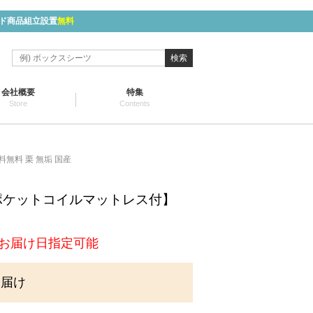
ド商品組立設置
無料
検索
会社概要
特集
Store
Contents
料無料 栗 無垢 国産
ポケットコイルマットレス付】
】
お届け日指定可能
お届け