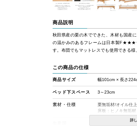
商品説明
秋田県産の栗の木でできた、木材も国産に
の温かみのあるフレームは日本製F★★★
す。布団でもマットレスでも使用できる様
この商品の仕様
商品サイズ
幅101cm × 長さ224
ベッド下スペース
3～23cm
素材・仕様
栗無垢材/オイル仕
床板：ヒノキ無垢材
詳
生産国
日本
備考
・組立設置無料！