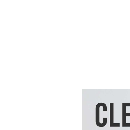
・この商品は組み立
・配送日指定OK！
※北海道・沖縄・離
る場合がございます
す。