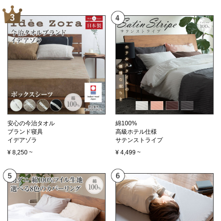
安心の今治タオル
綿100%
ブランド寝具
高級ホテル仕様
イデアゾラ
サテンストライプ
¥
8,250
~
¥
4,499
~