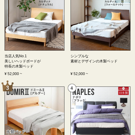
当店人気No.1
シンプルな
美しいヘッドボードが
素材とデザインの
木製ベッド
特長の
木製ベッド
¥
52,000
~
¥
52,000
~