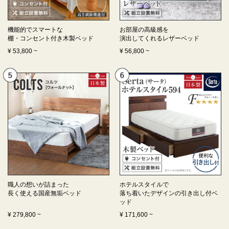
機能的でスマートな
お部屋の高級感を
棚・コンセント付き
木製ベッド
演出してくれる
レザーベッド
¥
53,800
~
¥
56,800
~
職人の想いが詰まった
ホテルスタイルで
長く使える
国産無垢ベッド
落ち着いたデザインの
引き出し付ベ
ッド
¥
279,800
~
¥
171,600
~