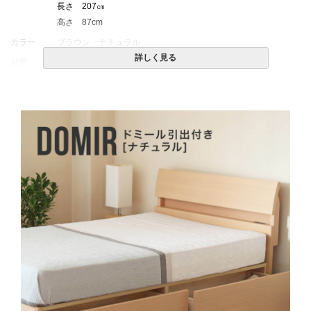
長さ 207㎝
高さ 87cm
カラー
ブラウン・ナチュラル
詳しく見る
材質
フレーム/タモ（天然木化粧合板）
床板/スノコ式
原産国
中国
納期
約1週間でお届け
備考
※引き出しは、組立時にベッドの左右どちらに取り付けるか選べ
ます。
引き出し内寸：
幅87 × 奥行37 × 高さ17cm × 2杯
引出しが無いタイプもございます。
マットレスは別売りです。
この商品は組み立て式です。
※北海道・沖縄・離島等一部地域へのお届けは別途送料が発生す
る場合がございます。また発送予定も変更になる場合がありま
す。