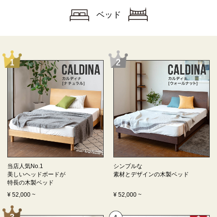
ベッド
当店人気No.1
シンプルな
美しいヘッドボードが
素材とデザインの
木製ベッド
特長の
木製ベッド
¥
52,000
~
¥
52,000
~