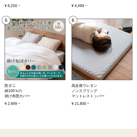
¥
8,250
~
¥
4,499
~
防ダニ
高反発ウレタン
綿100％の
ノンスプリング
掛け布団カバー
マットレストッパー
¥
2,999
~
¥
21,800
~