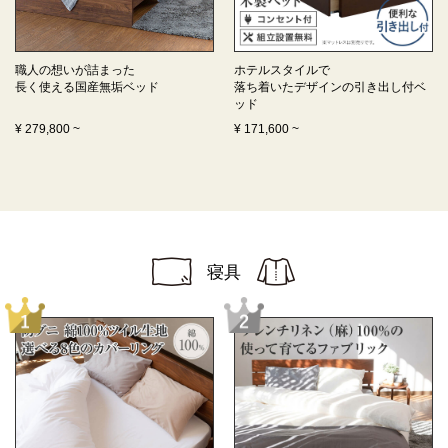
職人の想いが詰まった
ホテルスタイルで
長く使える
国産無垢ベッド
落ち着いたデザインの
引き出し付ベ
ッド
¥
279,800
~
¥
171,600
~
寝具