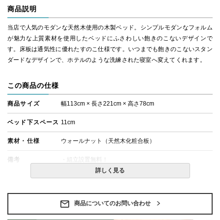
商品説明
当店で人気のモダンな天然木使用の木製ベッド。シンプルモダンなフォルム
が魅力な上質素材を使用したベッドにふさわしい飽きのこないデザインで
す。床板は通気性に優れたすのこ仕様です。いつまでも飽きのこないスタン
ダードなデザインで、ホテルのような洗練された寝室へ変えてくれます。
この商品の仕様
商品サイズ
幅113cm × 長さ221cm × 高さ78cm
ベッド下スペース
11cm
素材・仕様
ウォールナット（天然木化粧合板）
備考
・組立設置無料！
・この商品は組み立て式です。
詳しく見る
・ベッドフレームのみの金額です。
・配送日指定OK！
※北海道・沖縄・離島等一部地域へのお届けは別途送料
が発生する場合がございます。また発送予定も変更にな
商品についてのお問い合わせ
る場合があります。