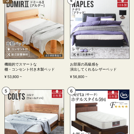
機能的でスマートな
お部屋の高級感を
棚・コンセント付き
木製ベッド
演出してくれる
レザーベッド
¥
53,800
~
¥
56,800
~