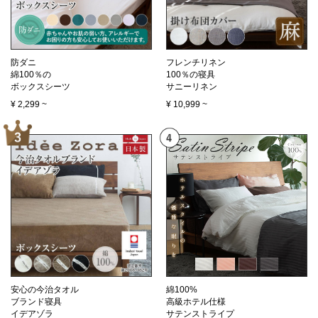
防ダニ
フレンチリネン
綿100％の
100％の寝具
ボックスシーツ
サニーリネン
¥
2,299
~
¥
10,999
~
安心の今治タオル
綿100%
ブランド寝具
高級ホテル仕様
イデアゾラ
サテンストライプ