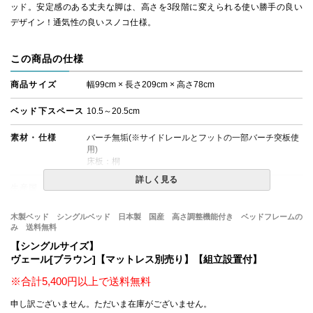
ッド。安定感のある丈夫な脚は、高さを3段階に変えられる使い勝手の良い
デザイン！通気性の良いスノコ仕様。
この商品の仕様
商品サイズ
幅99cm × 長さ209cm × 高さ78cm
ベッド下スペース
10.5～20.5cm
素材・仕様
バーチ無垢(※サイドレールとフットの一部バーチ突板使
用)
床板：桐
詳しく見る
生産国
ベッドフレーム：日本
床板：
木製ベッド シングルベッド 日本製 国産 高さ調整機能付き ベッドフレームの
備考
・組立設置無料！
み 送料無料
・この商品は組み立て式です。
【シングルサイズ】
・ベッドフレームのみの金額です。
ヴェール[ブラウン]【マットレス別売り】【組立設置付】
・配送日指定OK！
※北海道・沖縄・離島等一部地域へのお届けは別途送料
※合計5,400円以上で送料無料
が発生する場合がございます。また発送予定も変更にな
る場合があります。
申し訳ございません。ただいま在庫がございません。