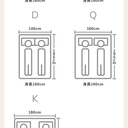
D
Q
K