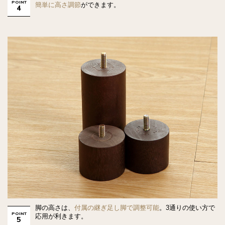
POINT
簡単に高さ調節
ができます。
4
脚の高さは、
付属の継ぎ足し脚で調整可能
。3通りの使い方で
POINT
応用が利きます。
5