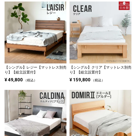
【シングル】
レジー【マットレス別売
【シングル】
クリア【マットレス別売
り】【組立設置付】
り】【組立設置付】
¥
49,800
¥
159,800
税込
税込