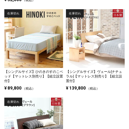
在庫切れ
在庫切れ
【シングルサイズ】
ひのきのすのこベ
【シングルサイズ】
ヴェール[ナチュ
ッド【マットレス別売り】【組立設置
ラル]【マットレス別売り】【組立設
付】
置付】
¥
89,800
¥
139,800
税込
税込
在庫切れ