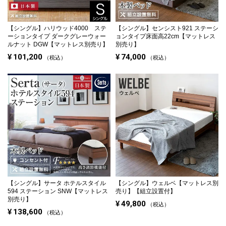
【シングル】
ハリウッド4000 ステ
【シングル】
センシスト921 ステーシ
ーションタイプ ダークグレーウォー
ョンタイプ
床面高22cm【マットレス
ルナット DGW【マットレス別売り】
別売り】
¥
101,200
¥
74,000
税込
税込
【シングル】
サータ ホテルスタイル
【シングル】
ウェルベ【マットレス別
594 ステーション SNW
【マットレス
売り】【組立設置付】
別売り】
¥
49,800
税込
¥
138,600
税込