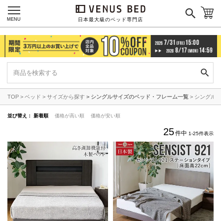
MENU
日本最大級のベッド専門店
TOP
ベッド
サイズから探す
シングルサイズのベッド・フレーム一覧
シングル
並び替え
新着順
価格が高い順
価格が安い順
25
件中
1
-
25
件表示