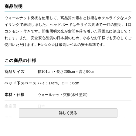
商品説明
ウォールナット突板を使用して、高品質の素材と技術をホテルライクなスタ
イリングで表現しました。ヘッドボードは全サイズ共通で一灯の照明、1口
コンセント付きです。間接照明の光が空間を落ち着いた雰囲気に演出してく
れます。また、安全安心品質の日本製のため、小さなお子様でも安心してご
使用いただけます。F☆☆☆☆は最高レベルの安全基準です。
この商品の仕様
商品サイズ
幅101cm × 長さ208cm × 高さ90cm
ベッド下スペース
ハイ：14cm、ロー：6cm
素材・仕様
ウォールナット突板(水性塗装)
生産国
日本
詳しく見る
備考
・ディープオーク（DEO）色もお取り扱いしておりま
す。ご希望の場合はお問合せください。
・照明は全サイズ1灯になります。
・全サイズスイッチ付きコンセントが右側に1つつきま