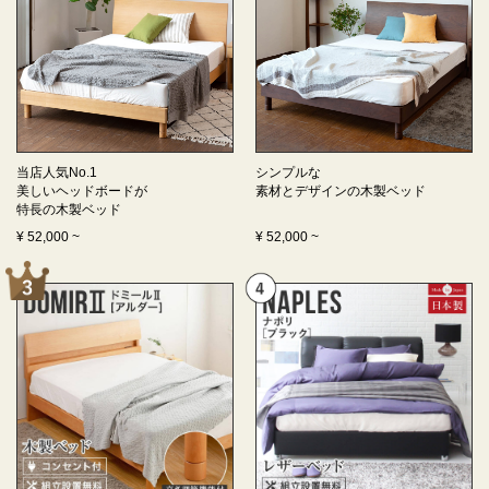
当店人気No.1
シンプルな
美しいヘッドボードが
素材とデザインの
木製ベッド
特長の
木製ベッド
¥
52,000
~
¥
52,000
~