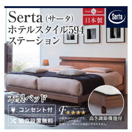
す。
・フレームの脚は組み立て時にハイ・ローに調節できま
す。
・組立設置無料！
・この商品は組み立て式です。
・ベッドフレームのみの金額です。
・配送日指定OK！
※北海道・沖縄・離島等一部地域へのお届けは別途送料
が発生する場合がございます。また発送予定も変更にな
る場合があります。
※できる限り実際の色を再現するよう心がけております
が、閲覧環境により誤差がでる場合がございますのでご
了承ください。