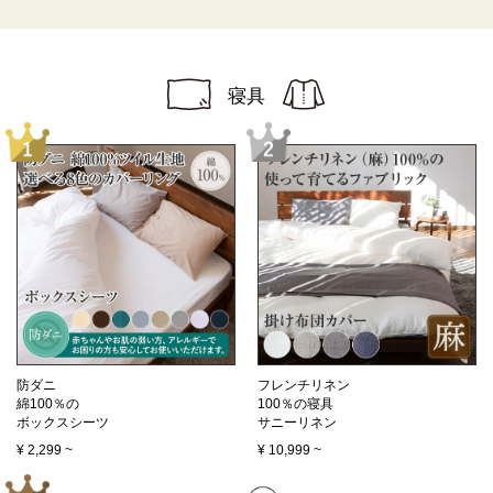
寝具
防ダニ
フレンチリネン
綿100％の
100％の寝具
ボックスシーツ
サニーリネン
¥
2,299
~
¥
10,999
~