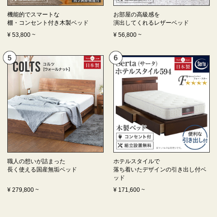
機能的でスマートな
お部屋の高級感を
棚・コンセント付き
木製ベッド
演出してくれる
レザーベッド
¥
53,800
~
¥
56,800
~
職人の想いが詰まった
ホテルスタイルで
長く使える
国産無垢ベッド
落ち着いたデザインの
引き出し付ベ
ッド
¥
279,800
~
¥
171,600
~