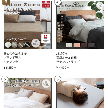
安心の今治タオル
綿100%
ブランド寝具
高級ホテル仕様
イデアゾラ
サテンストライプ
¥
8,250
~
¥
4,499
~