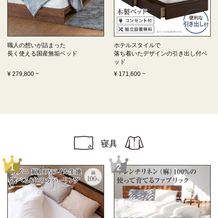
職人の想いが詰まった
ホテルスタイルで
長く使える
国産無垢ベッド
落ち着いたデザインの
引き出し付ベ
ッド
¥
279,800
~
¥
171,600
~
寝具