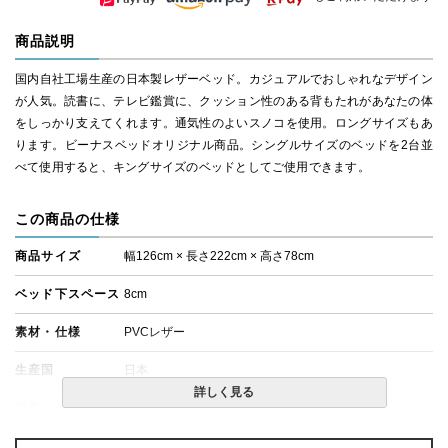
商品説明
国内自社工場生産の日本製レザーベッド。カジュアルでおしゃれなデザイン
が人気。読書に、テレビ鑑賞に、クッション性のある背もたれがあなたの体
をしっかり支えてくれます。通気性のよいスノコを使用。ロングサイズもあ
ります。ビーナスベッドオリジナル商品。シングルサイズのベッドを2台並
べて使用すると、キングサイズのベッドとしてご使用できます。
この商品の仕様
商品サイズ
幅126cm × 長さ222cm × 高さ78cm
ベッド下スペース
8cm
素材・仕様
PVCレザー
生産国
日本
詳しく見る
備考
・組立設置無料！
・この商品は組み立て式です。
・価格はベッドフレームのみの金額です。