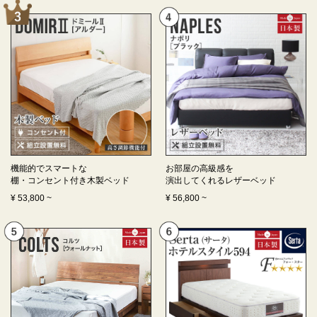
機能的でスマートな
お部屋の高級感を
棚・コンセント付き
木製ベッド
演出してくれる
レザーベッド
¥
53,800
~
¥
56,800
~