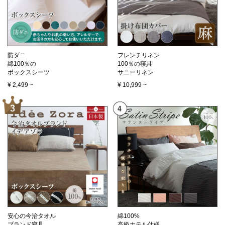
防ダニ
フレンチリネン
綿100％の
100％の寝具
ボックスシーツ
サニーリネン
¥
2,499
~
¥
10,999
~
安心の今治タオル
綿100%
ブランド寝具
高級ホテル仕様