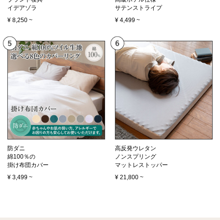
イデアゾラ
サテンストライプ
¥
8,250
~
¥
4,499
~
防ダニ
高反発ウレタン
綿100％の
ノンスプリング
掛け布団カバー
マットレストッパー
¥
3,499
~
¥
21,800
~