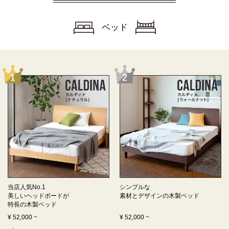
ベッド
当店人気No.1
シンプルな
美しいヘッドボードが
素材とデザインの
木製ベッド
特長の
木製ベッド
¥
52,000
~
¥
52,000
~