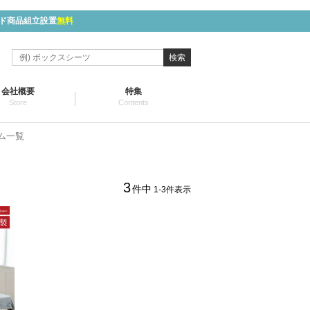
ド商品組立設置
無料
検索
会社概要
特集
Store
Contents
ム一覧
3
件中
1
-
3
件表示