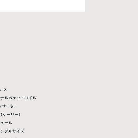
レス
ジナルポケットコイル
ta（サータ）
ly（シーリー）
ピュール
シングルサイズ