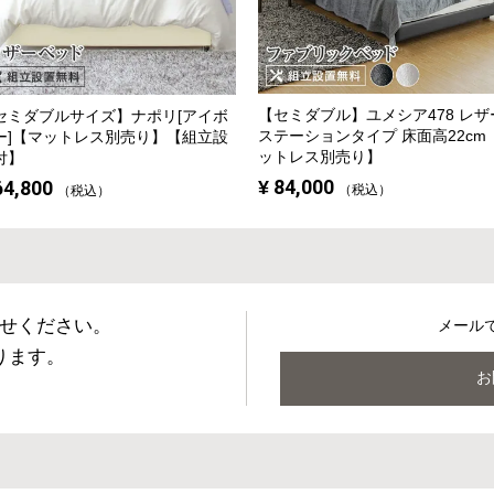
【セミダブル】
ユメシア478 レザ
セミダブルサイズ】
ナポリ[アイボ
ステーションタイプ 床面高22cm
ー]【マットレス別売り】【組立設
ットレス別売り】
付】
¥
84,000
64,800
税込
税込
せください。
メール
ります。
お