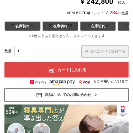
¥
242,800
税込
7,284
VENUSBEDポイント：
pt進呈
ブラウン[E-173]
ブラック[E-193]
グレー[E-197]
レッド
在庫切れ
在庫切れ
在庫切れ
在
お気に入りに登録する
カートに入れる
もご利用いただけます
商品についてのお問い合わせ