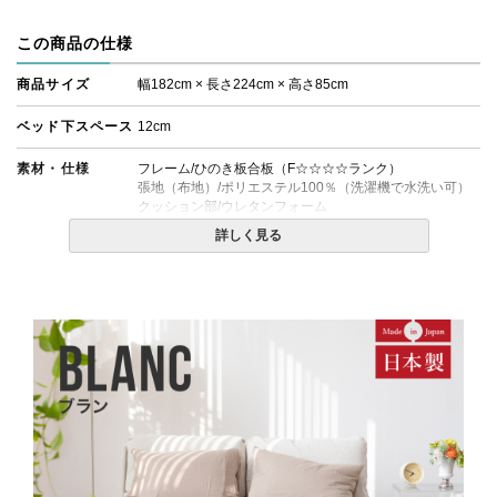
この商品の仕様
商品サイズ
幅182cm × 長さ224cm × 高さ85cm
ベッド下スペース
12cm
素材・仕様
フレーム/ひのき板合板（F☆☆☆☆ランク）
張地（布地）/ポリエステル100％（洗濯機で水洗い可）
クッション部/ウレタンフォーム
脚/ブナ材(※色はブラウン色となります)
詳しく見る
生産国
日本
備考
・受注生産のため、お届けまでに1ヶ月ほどお時間をいた
だきます。
・組立設置無料！
・この商品は組み立て式です。
・配送日指定OK！
※北海道・沖縄・離島等一部地域へのお届けは別途送料
が発生する場合がございます。また発送予定も変更にな
る場合があります。