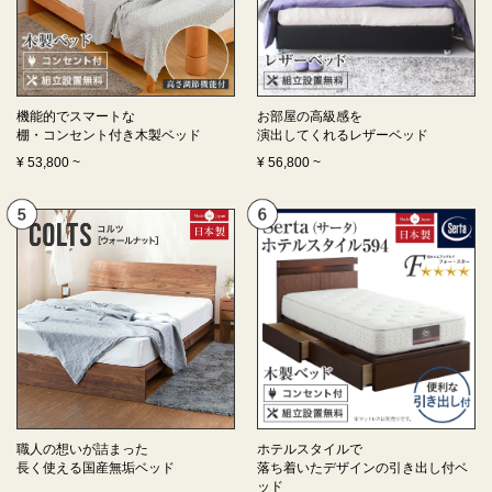
機能的でスマートな
お部屋の高級感を
棚・コンセント付き
木製ベッド
演出してくれる
レザーベッド
¥
53,800
~
¥
56,800
~
職人の想いが詰まった
ホテルスタイルで
長く使える
国産無垢ベッド
落ち着いたデザインの
引き出し付ベ
ッド