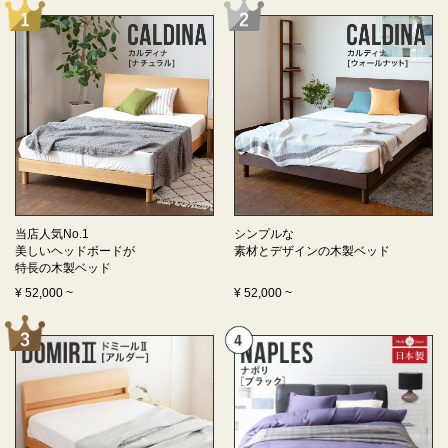
当店人気No.1
シンプルな
美しいヘッドボードが
素材とデザインの
木製ベッド
特長の
木製ベッド
¥
52,000
~
¥
52,000
~