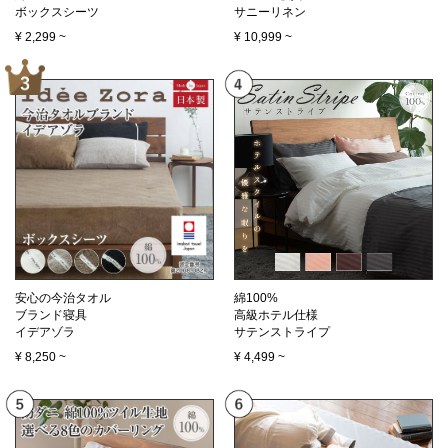
ボックスシーツ
サニーリネン
¥
2,299
~
¥
10,999
~
安心の今治タオル
綿100%
ブランド寝具
高級ホテル仕様
イデアゾラ
サテンストライプ
¥
8,250
~
¥
4,499
~