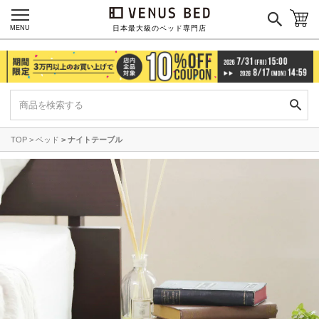
MENU
日本最大級のベッド専門店
海外ブランド
サータ
テンピュール
シーリー
TOP
ベッド
ナイトテーブル
マットレス一覧を見る
ご利用ガイド
会社概要
特定商取引法に基づく表記
プライバシーポリシー
マイページ
ログイン