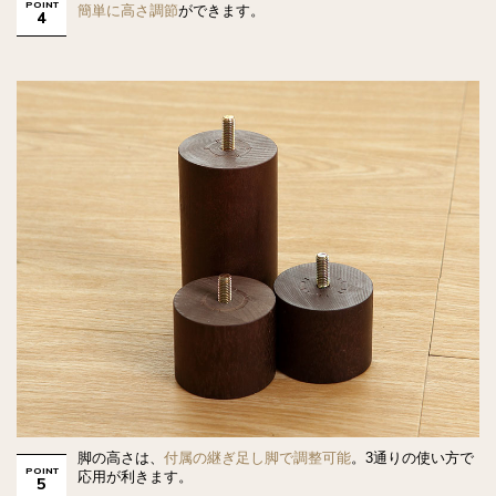
POINT
簡単に高さ調節
ができます。
4
脚の高さは、
付属の継ぎ足し脚で調整可能
。3通りの使い方で
POINT
応用が利きます。
5