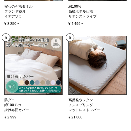
安心の今治タオル
綿100%
ブランド寝具
高級ホテル仕様
イデアゾラ
サテンストライプ
¥
8,250
~
¥
4,499
~
防ダニ
高反発ウレタン
綿100％の
ノンスプリング
掛け布団カバー
マットレストッパー
¥
2,999
~
¥
21,800
~