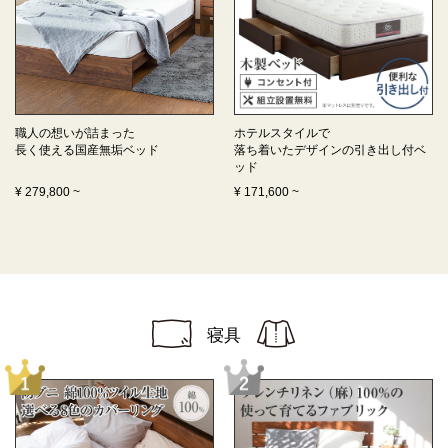
職人の想いが詰まった
ホテルスタイルで
長く使える
国産無垢ベッド
落ち着いたデザインの
引き出し付ベ
ッド
¥
279,800
~
¥
171,600
~
寝具