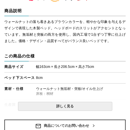
商品説明
ウォールナットの落ち着きあるブラウンカラーを、軽やかな印象を与えるデ
ザインで表現した木製ベッド。ヘッドボードのスリットがアクセントとなっ
ています。無垢材と突板の両方を使用し、国内工場で1台ずつ丁寧に仕上げ
ました。価格・デザイン・品質すべてがバランス良いベッドです。
この商品の仕様
商品サイズ
幅163cm × 長さ206.5cm × 高さ75cm
ベッド下スペース
8cm
素材・仕様
ウォールナット無垢材・突板/オイル仕上げ
床板：桐材
生産国
日本
詳しく見る
備考
・組立設置無料！
・この商品は組み立て式です。
・ベッドフレームのみの金額です。
商品についてのお問い合わせ