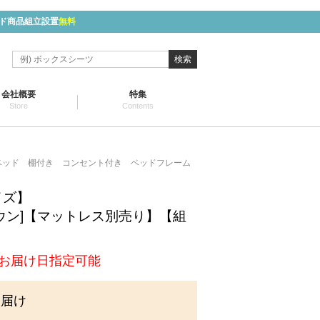
ド商品組立設置
無料
検索
会社概要
特集
Store
Contents
ベッド 棚付き コンセント付き ベッドフレーム
イズ】
ウン]【マットレス別売り】【組
お届け日指定可能
お届け