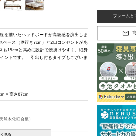
フレームと
線を描いたヘッドボードが高級感を演出しま
ペース（奥行き7cm）と2口コンセントがあ
も18cmと高めに設計で腰掛けやすく、細身
イントです。 引出し付きタイプもございま
cm × 高さ87cm
天然木化粧合板）
しく見る