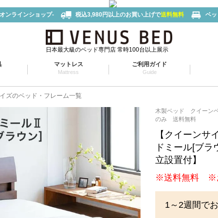
-オンラインショップ-
税込3,980円以上のお買い上げで
送料無料
ベッ
日本最大級のベッド専門店 常時100台以上展示
具
マットレス
ご利用ガイド
Mattress
Guide
イズのベッド・フレーム一覧
木製ベッド クイーン
のみ 送料無料
【クイーンサ
ドミール[ブラ
立設置付】
※送料無料 ※
1～2週間で