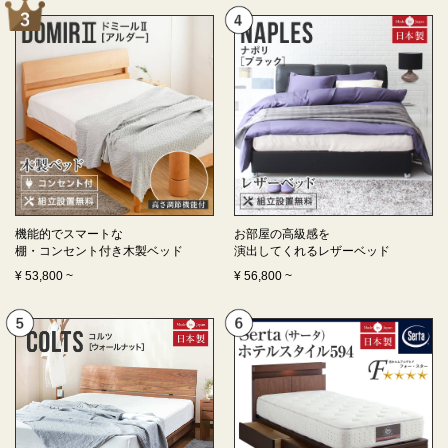
機能的でスマートな
お部屋の高級感を
棚・コンセント付き
木製ベッド
演出してくれる
レザーベッド
¥
53,800
~
¥
56,800
~