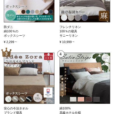
防ダニ
フレンチリネン
綿100％の
100％の寝具
ボックスシーツ
サニーリネン
¥
2,299
~
¥
10,999
~
安心の今治タオル
綿100%
ブランド寝具
高級ホテル仕様