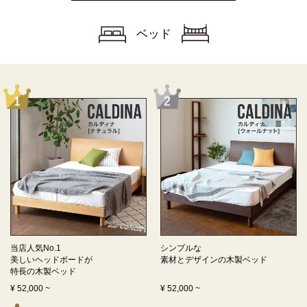
ベッド
当店人気No.1
シンプルな
美しいヘッドボードが
素材とデザインの
木製ベッド
特長の
木製ベッド
¥
52,000
~
¥
52,000
~