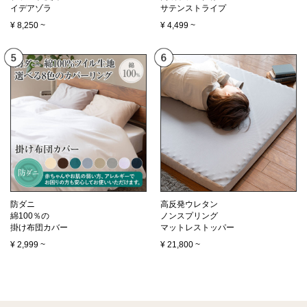
イデアゾラ
サテンストライプ
¥
8,250
~
¥
4,499
~
防ダニ
高反発ウレタン
綿100％の
ノンスプリング
掛け布団カバー
マットレストッパー
¥
2,999
~
¥
21,800
~