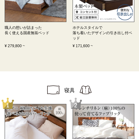
職人の想いが詰まった
ホテルスタイルで
長く使える
国産無垢ベッド
落ち着いたデザインの
引き出し付ベ
ッド
¥
279,800
~
¥
171,600
~
寝具