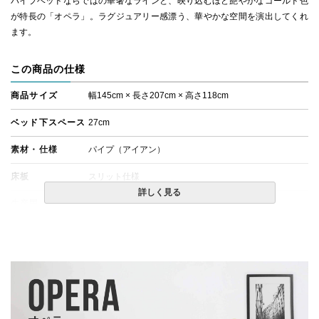
パイプベッドならではの華奢なラインと、映り込むほど艶やかなゴールド色
が特長の「オペラ」。ラグジュアリー感漂う、華やかな空間を演出してくれ
ます。
この商品の仕様
商品サイズ
幅145cm × 長さ207cm × 高さ118cm
ベッド下スペース
27cm
素材・仕様
パイプ（アイアン）
床板
スリット仕様
詳しく見る
生産国
台湾
備考
・組立設置無料！
・この商品は組み立て式です。
・ベッドフレームのみの金額です。
・配送日指定OK！
※北海道・沖縄・離島等一部地域へのお届けは別途送料
が発生する場合がございます。また発送予定も変更にな
る場合があります。