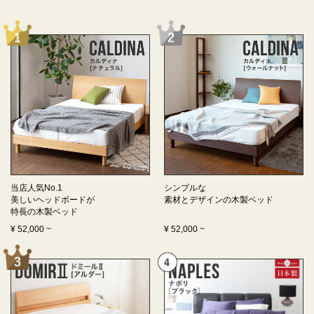
当店人気No.1
シンプルな
美しいヘッドボードが
素材とデザインの
木製ベッド
特長の
木製ベッド
¥
52,000
~
¥
52,000
~