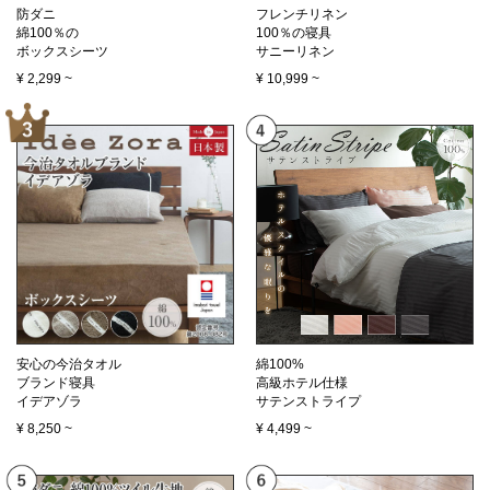
防ダニ
フレンチリネン
綿100％の
100％の寝具
ボックスシーツ
サニーリネン
¥
2,299
~
¥
10,999
~
安心の今治タオル
綿100%
ブランド寝具
高級ホテル仕様
イデアゾラ
サテンストライプ
¥
8,250
~
¥
4,499
~