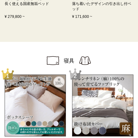
長く使える
国産無垢ベッド
落ち着いたデザインの
引き出し付ベ
ッド
¥
279,800
~
¥
171,600
~
寝具