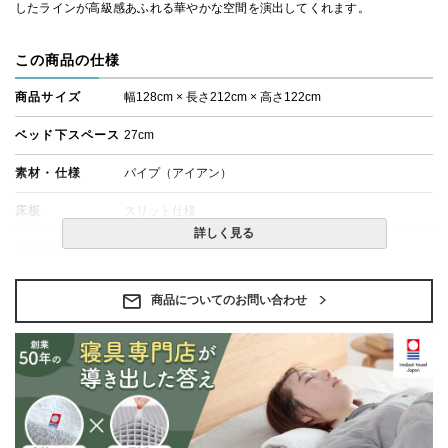
したラインが高級感あふれる華やかな空間を演出してくれます。
この商品の仕様
商品サイズ
幅128cm × 長さ212cm × 高さ122cm
ベッド下スペース
27cm
素材・仕様
パイプ（アイアン）
床板
スリット仕様
詳しく見る
生産国
台湾
備考
・組立設置無料！
商品についてのお問い合わせ
・この商品は組み立て式です。
・ベッドフレームのみの金額です。
・配送日指定OK！
※北海道・沖縄・離島等一部地域へのお届けは別途送料
が発生する場合がございます。また発送予定も変更にな
る場合があります。