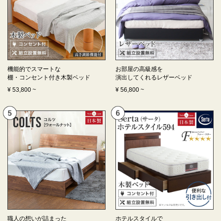
機能的でスマートな
お部屋の高級感を
棚・コンセント付き
木製ベッド
演出してくれる
レザーベッド
¥
53,800
~
¥
56,800
~
職人の想いが詰まった
ホテルスタイルで