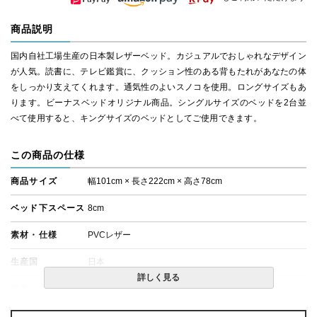
商品説明
国内自社工場生産の日本製レザーベッド。カジュアルでおしゃれなデザイン
が人気。読書に、テレビ鑑賞に、クッション性のある背もたれがあなたの体
をしっかり支えてくれます。通気性のよいスノコを使用。ロングサイズもあ
ります。ビーナスベッドオリジナル商品。シングルサイズのベッドを2台並
べて使用すると、キングサイズのベッドとしてご使用できます。
この商品の仕様
商品サイズ
幅101cm × 長さ222cm × 高さ78cm
ベッド下スペース
8cm
素材・仕様
PVCレザー
生産国
日本
詳しく見る
備考
・組立設置無料！
・この商品は組み立て式です。
・価格はベッドフレームのみの金額です。