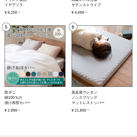
イデアゾラ
サテンストライプ
¥
8,250
~
¥
4,499
~
防ダニ
高反発ウレタン
綿100％の
ノンスプリング
掛け布団カバー
マットレストッパー
¥
2,999
~
¥
21,800
~