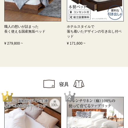
職人の想いが詰まった
ホテルスタイルで
長く使える
国産無垢ベッド
落ち着いたデザインの
引き出し付ベ
ッド
¥
279,800
~
¥
171,600
~
寝具