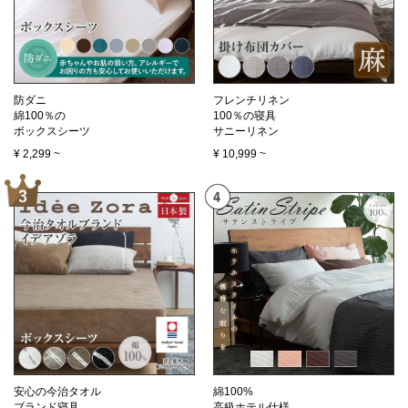
防ダニ
フレンチリネン
綿100％の
100％の寝具
ボックスシーツ
サニーリネン
¥
2,299
~
¥
10,999
~
安心の今治タオル
綿100%
ブランド寝具
高級ホテル仕様