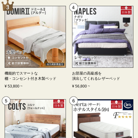
機能的でスマートな
お部屋の高級感を
棚・コンセント付き
木製ベッド
演出してくれる
レザーベッド
¥
53,800
~
¥
56,800
~