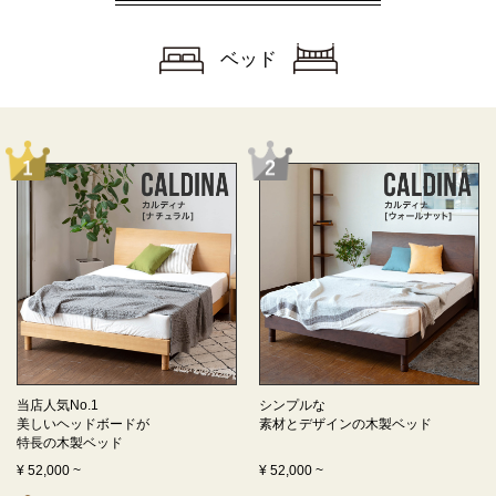
ベッド
当店人気No.1
シンプルな
美しいヘッドボードが
素材とデザインの
木製ベッド
特長の
木製ベッド
¥
52,000
~
¥
52,000
~