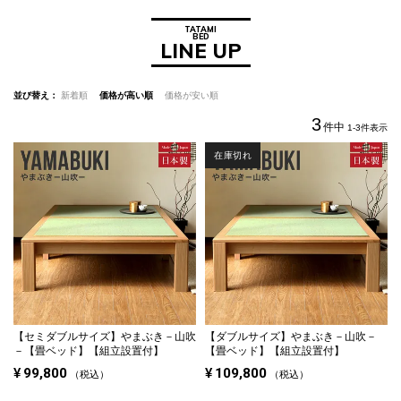
TATAMI
BED
LINE UP
並び替え
新着順
価格が高い順
価格が安い順
3
件中
1
-
3
件表示
在庫切れ
【セミダブルサイズ】
やまぶき－山吹
【ダブルサイズ】
やまぶき－山吹－
－【畳ベッド】【組立設置付】
【畳ベッド】【組立設置付】
¥
99,800
¥
109,800
税込
税込