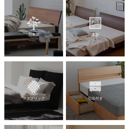
日本製
木製
ファブリック
引出付き