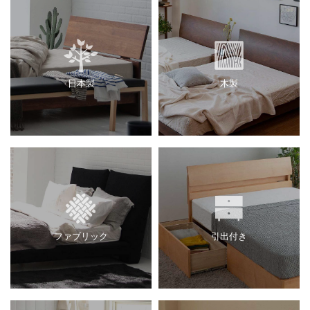
日本製
木製
ファブリック
引出付き