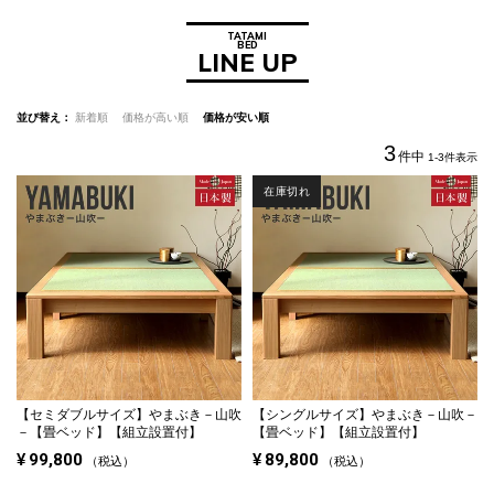
TATAMI
BED
LINE UP
並び替え
新着順
価格が高い順
価格が安い順
3
件中
1
-
3
件表示
在庫切れ
【セミダブルサイズ】
やまぶき－山吹
【シングルサイズ】
やまぶき－山吹－
－【畳ベッド】【組立設置付】
【畳ベッド】【組立設置付】
¥
99,800
¥
89,800
税込
税込