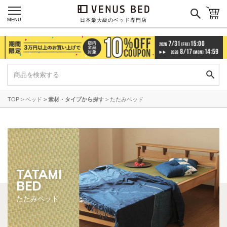
マイページ
ログイン
MENU
日本最大級のベッド専門店
TOP
ベッド
素材・タイプから探す
たたみベッド
TATAMI
BED
たたみベッド