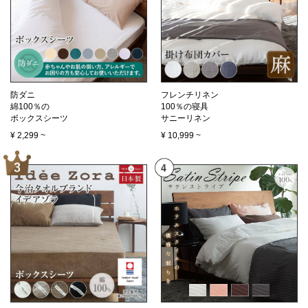
防ダニ
フレンチリネン
綿100％の
100％の寝具
ボックスシーツ
サニーリネン
¥
2,299
~
¥
10,999
~