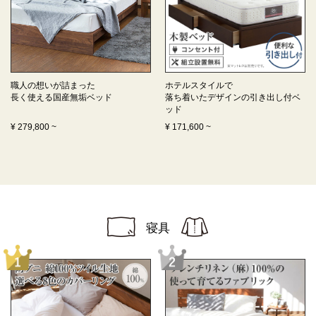
職人の想いが詰まった
ホテルスタイルで
長く使える
国産無垢ベッド
落ち着いたデザインの
引き出し付ベ
ッド
¥
279,800
~
¥
171,600
~
寝具