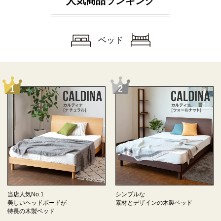
人気商品ランキング
ベッド
当店人気No.1
シンプルな
美しいヘッドボードが
素材とデザインの
木製ベッド
特長の
木製ベッド