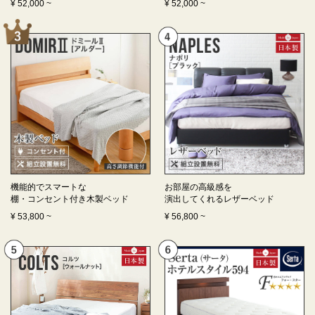
¥
52,000
~
¥
52,000
~
機能的でスマートな
お部屋の高級感を
棚・コンセント付き
木製ベッド
演出してくれる
レザーベッド
¥
53,800
~
¥
56,800
~