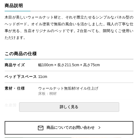
商品説明
木目が美しいウォールナット材と、それそ際立たせるシンプルなパネル型の
ヘッドボード。オイル塗装で無垢の風合いを活かしました。職人の丁寧な仕
事が光る、当店オリジナルのベッドです。2台並べても、隙間なくご使用い
ただけます。
この商品の仕様
商品サイズ
幅100cm × 長さ211.5cm × 高さ75cm
ベッド下スペース
11cm
素材・仕様
ウォールナット無垢材/オイル仕上げ
床板：桐材
生産国
日本
詳しく見る
備考
・組立設置無料！
・この商品は組み立て式です。
・ベッドフレームのみの金額です。
商品についてのお問い合わせ
・配送日指定OK！