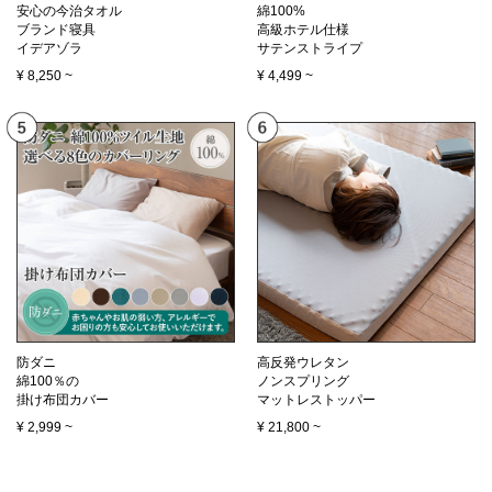
安心の今治タオル
綿100%
ブランド寝具
高級ホテル仕様
イデアゾラ
サテンストライプ
¥
8,250
~
¥
4,499
~
防ダニ
高反発ウレタン
綿100％の
ノンスプリング
掛け布団カバー
マットレストッパー
¥
2,999
~
¥
21,800
~