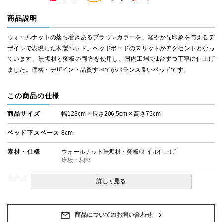
商品説明
ウォールナットの落ち着きあるブラウンカラーを、軽やかな印象を与えるデ
ザインで表現した木製ベッド。ヘッドボードのスリットがアクセントとなっ
ています。無垢材と突板の両方を使用し、国内工場で1台ずつ丁寧に仕上げ
ました。価格・デザイン・品質すべてがバランス良いベッドです。
この商品の仕様
商品サイズ
幅123cm × 長さ206.5cm × 高さ75cm
ベッド下スペース
8cm
素材・仕様
ウォールナット無垢材・突板/オイル仕上げ
床板：桐材
生産国
日本
詳しく見る
備考
・組立設置無料！
・この商品は組み立て式です。
・ベッドフレームのみの金額です。
商品についてのお問い合わせ