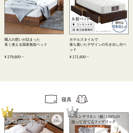
職人の想いが詰まった
ホテルスタイルで
長く使える
国産無垢ベッド
落ち着いたデザインの
引き出し付ベ
ッド
¥
279,800
~
¥
171,600
~
寝具