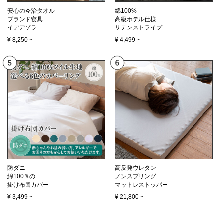
安心の今治タオル
綿100%
ブランド寝具
高級ホテル仕様
イデアゾラ
サテンストライプ
¥
8,250
~
¥
4,499
~
防ダニ
高反発ウレタン
綿100％の
ノンスプリング
掛け布団カバー
マットレストッパー
¥
3,499
~
¥
21,800
~