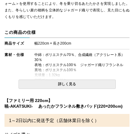
ォーム＞を使用することにより、冬を乗り切るあたたかさを実現しました。
また、冬らしい麦の穂柄を立体的なジャガード織りで表現し、見た目にもぬ
くもりを感じていただけます。
この商品の仕様
商品サイズ
幅220cm × 長さ200cm
素材・仕様
中綿：ポリエステル70％、合成繊維（アクリレート系）
30％
表地：ポリエステル100％ ジャガード織りフランネル
裏地：ポリエステル100％
充填量：1.32kg
四隅ゴムバンド付き
詳しく見る
キルト：直線キルト
生産国
日本製
【ファミリー用 220cm】
暁-AKATSUKI- あったかフランネル敷きパッド(220×200cm)
送料
無料
備考
・配達日指定ＯＫ！
1～2日以内に発送予定（店舗休業日を除く）
※北海道・沖縄・離島等一部地域へのお届けは別途送料が
発生する場合がございます。また発送予定も変更になる場