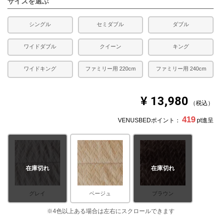
サイズを選ぶ
合があります。
※できる限り実際の色を再現するよう心がけております
が、閲覧環境により誤差がでる場合がございますのでご了
シングル
セミダブル
ダブル
承ください。
ワイドダブル
クイーン
キング
ワイドキング
ファミリー用 220cm
ファミリー用 240cm
¥
13,980
税込
419
VENUSBEDポイント：
pt進呈
在庫切れ
在庫切れ
グレイ
ベージュ
ブラウン