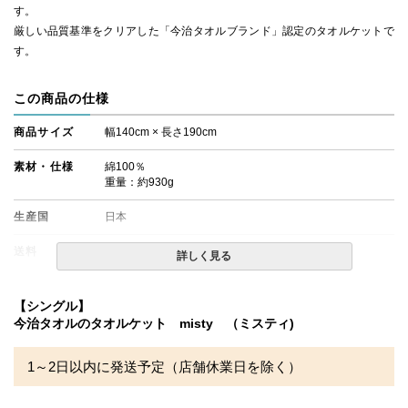
す。
厳しい品質基準をクリアした「今治タオルブランド」認定のタオルケットで
す。
この商品の仕様
商品サイズ
幅140cm × 長さ190cm
素材・仕様
綿100％
重量：約930g
生産国
日本
送料
無料
詳しく見る
備考
・配送日指定ＯＫ！
※北海道・沖縄・離島等一部地域へのお届けは別途送料が
【シングル】
発生する場合がございます。
今治タオルのタオルケット misty （ミスティ)
※パイルの糸が伸びてしまった場合、根元でカットしてく
ださい。
※できる限り実際の色を再現するよう心がけております
1～2日以内に発送予定（店舗休業日を除く）
が、閲覧環境により誤差がでる場合がございますのでご了
承ください。