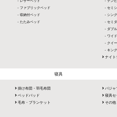
レザーベッド
テン
ファブリックベッド
セミ
収納付ベッド
シン
たたみベッド
セミ
ダブ
ワイ
クイ
キン
ナイト
寝具
掛け布団・羽毛布団
パジャ
ベッドパッド
寝具セ
毛布・ブランケット
その他