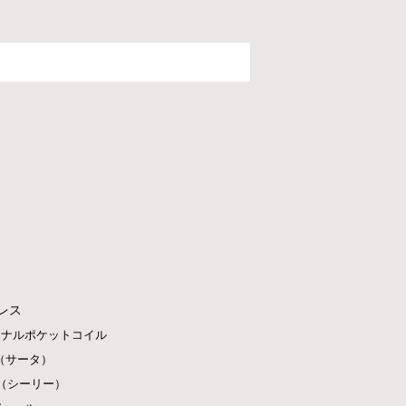
レス
ジナルポケットコイル
ta（サータ）
ly（シーリー）