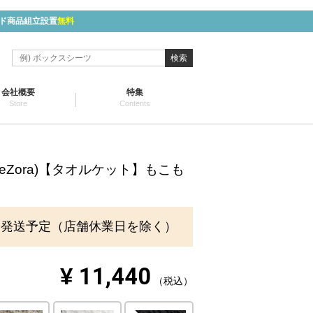
ド商品組立設置
無料
検索
会社概要
特集
Store
Contents
eeZora)【タオルケット】もこも
に発送予定（店舗休業日を除く）
¥
11,440
税込