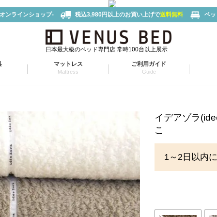
-オンラインショップ-
税込3,980円以上のお買い上げで
送料無料
ベッ
日本最大級のベッド専門店 常時100台以上展示
具
マットレス
ご利用ガイド
Mattress
Guide
イデアゾラ(id
こ
1～2日以内