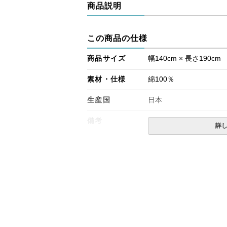
商品説明
この商品の仕様
商品サイズ
幅140cm × 長さ190cm
素材・仕様
綿100％
生産国
日本
備考
・配達日指定ＯＫ！
詳
※北海道・沖縄・離島等
合がございます。また、