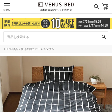
サータ
テンピュール
MENU
日本最大級のベッド専門店
シーリー
マットレス一覧を見る
TOP
寝具
掛け布団カバー
シングル
ご利用ガイド
会社概要
特定商取引法に基づく表記
プライバシーポリシー
マイページ
ログイン