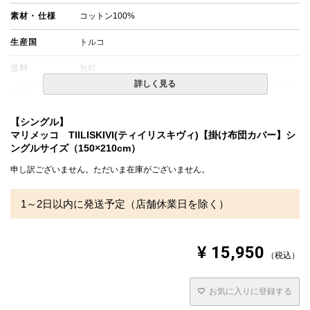
素材・仕様
コットン100%
生産国
トルコ
送料
無料
詳しく見る
備考
・配達日指定ＯＫ！
※北海道・沖縄・離島等一部地域へのお届けは別途送料が
発生する場合がございます。また発送予定も変更になる場
【シングル】
合があります。
マリメッコ TIILISKIVI(ティイリスキヴィ)【掛け布団カバー】シ
・※枕カバーは別売りです。
ングルサイズ（150×210cm）
申し訳ございません。ただいま在庫がございません。
1～2日以内に発送予定（店舗休業日を除く）
¥
15,950
税込
お気に入りに登録する