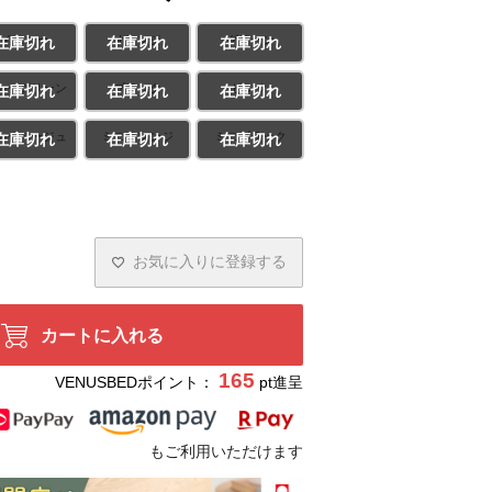
イエロー
オレンジ
グリーン
在庫切れ
在庫切れ
在庫切れ
ルーグリーン
ブラック
ピンク
在庫切れ
在庫切れ
在庫切れ
ルーベージュ
ミニオレンジ
ミニブラック
在庫切れ
在庫切れ
在庫切れ
お気に入りに登録する
カートに入れる
165
VENUSBEDポイント：
pt進呈
もご利用いただけます