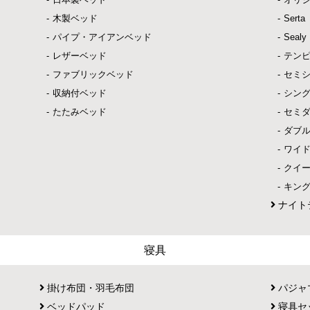
木製ベッド
Ser
パイプ・アイアンベッド
Sea
レザーベッド
テン
ファブリックベッド
セミ
収納付ベッド
シン
たたみベッド
セミ
ダブ
ワイ
クイ
キン
ナイト
寝具
掛け布団・羽毛布団
パジャ
ベッドパッド
寝具セ