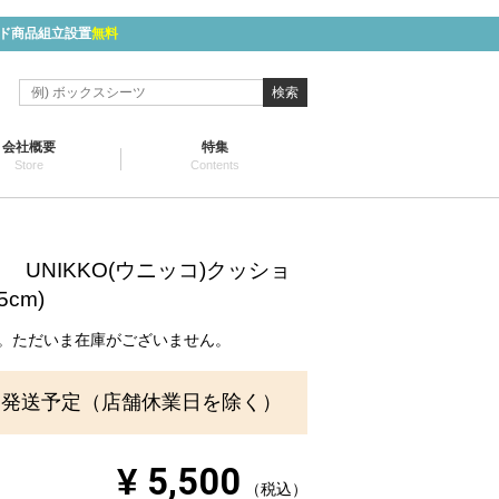
ド商品組立設置
無料
検索
会社概要
特集
Store
Contents
 UNIKKO(ウニッコ)クッショ
5cm)
。ただいま在庫がございません。
に発送予定（店舗休業日を除く）
¥
5,500
税込