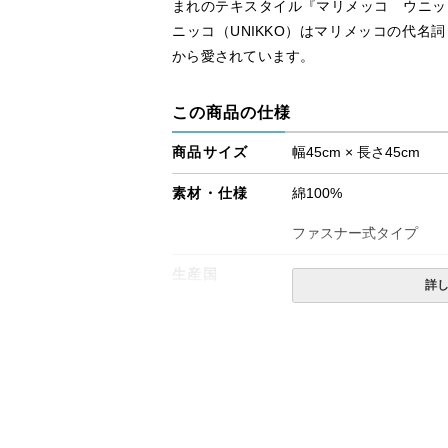
まれのテキスタイル『マリメッコ ウニッコ（m
ニッコ（UNIKKO）はマリメッコの代名
から愛されています。
この商品の仕様
商品サイズ
幅45cm × 長さ45cm
素材・仕様
綿100%
ファスナー式タイプ
生産国
ポルトガル
詳
備考
・配送日指定OK！
※北海道・沖縄・離島等
合がございます。また発