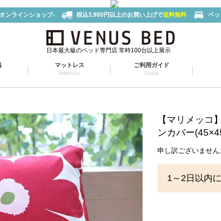
-オンラインショップ-
税込3,980円以上のお買い上げで
送料無料
ベッ
日本最大級のベッド専門店 常時100台以上展示
具
マットレス
ご利用ガイド
Mattress
Guide
【マリメッコ】
ンカバー(45×4
申し訳ございません
1～2日以内