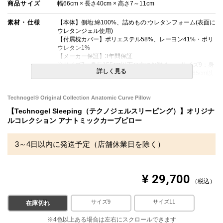
商品サイズ
幅66cm × 長さ40cm × 高さ7～11cm
素材・仕様
【本体】側地:綿100%、詰めもの:ウレタンフォーム(表面に
ウレタンジェル使用)
【付属枕カバー】ポリエステル58%、レーヨン41%・ポリ
ウレタン1%
【メーカー保証】3年間保証
※サイズ7：身長155cm以下の方にお勧め、 サイズ9：身
詳しく見る
長155～165cmの方にお勧め、 サイズ11：身長165cm以
上の方にお勧め
Technogel® Original Collection Anatomic Curve Pillow
生産国
イタリア
【Technogel Sleeping（テクノジェルスリーピング）】オリジナ
送料
無料
ルコレクション アナトミックカーブピロー
備考
・配送日指定OK！
3～4日以内に発送予定（店舗休業日を除く）
※北海道・沖縄・離島等一部地域へのお届けは別途送料が
発生する場合がございます。また発送予定も変更になる場
合があります。
¥
29,700
税込
サイズ7
サイズ9
サイズ11
在庫切れ