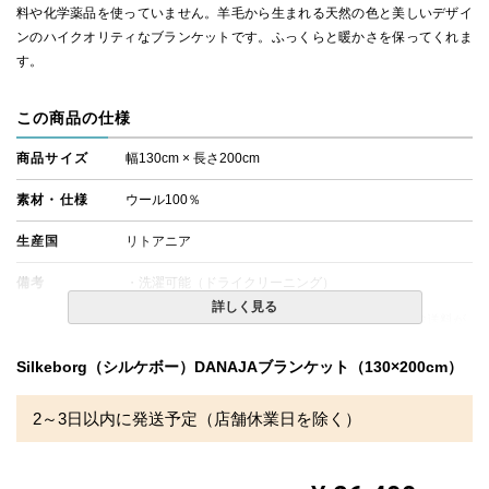
料や化学薬品を使っていません。羊毛から生まれる天然の色と美しいデザイ
ンのハイクオリティなブランケットです。ふっくらと暖かさを保ってくれま
す。
この商品の仕様
商品サイズ
幅130cm × 長さ200cm
素材・仕様
ウール100％
生産国
リトアニア
備考
・洗濯可能（ドライクリーニング）
・配送日指定OK！
詳しく見る
※北海道・沖縄・離島等一部地域へのお届けは別途送料が
発生する場合がございます。また発送予定も変更になる場
合があります。
Silkeborg（シルケボー）DANAJAブランケット（130×200cm）
2～3日以内に発送予定（店舗休業日を除く）