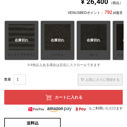
¥
26,400
税込
792
VENUSBEDポイント：
pt進呈
在庫切れ
在庫切れ
在庫切れ
在
ストライプブラウン
ベージュ
グレイ
チェッ
お気に入りに登録する
カートに入れる
もご利用いただけます
送料込