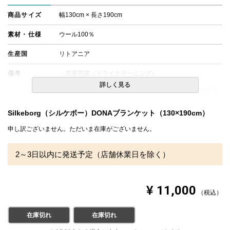
商品サイズ
幅130cm × 長さ190cm
素材・仕様
ウール100％
生産国
リトアニア
備考
・洗濯可能（ドライクリーニング）
・配送日指定OK！
詳しく見る
※北海道・沖縄・離島等一部地域へのお届けは別途送料が
発生する場合がございます。また発送予定も変更になる場
合があります。
Silkeborg（シルケボー）DONAブランケット（130×190cm）
申し訳ございません。ただいま在庫がございません。
2～3日以内に発送予定（店舗休業日を除く）
¥
11,000
税込
グレイ
ブラウン
在庫切れ
在庫切れ