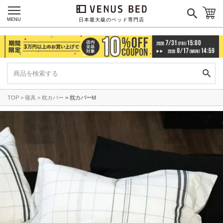
シーリー
MENU
日本最大級のベッド専門店
マットレス一覧を見る
ご利用ガイド
会社概要
特定商取引法に基づく表記
プライバシーポリシー
TOP
寝具
枕カバー
枕カバーM
マイページ
ログイン