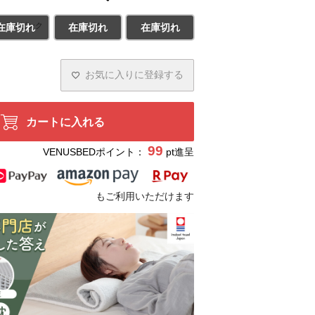
ステルピンク
ネイビー
チャコール
在庫切れ
在庫切れ
在庫切れ
お気に入りに登録する
カートに入れる
99
VENUSBEDポイント：
pt進呈
もご利用いただけます