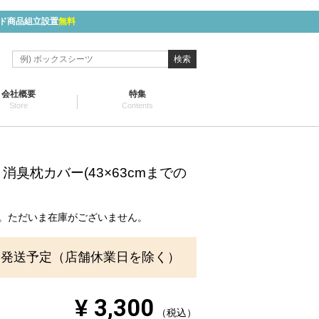
ド商品組立設置
無料
検索
会社概要
特集
Store
Contents
消臭枕カバー(43×63cmまでの
。ただいま在庫がございません。
に発送予定（店舗休業日を除く）
¥
3,300
税込