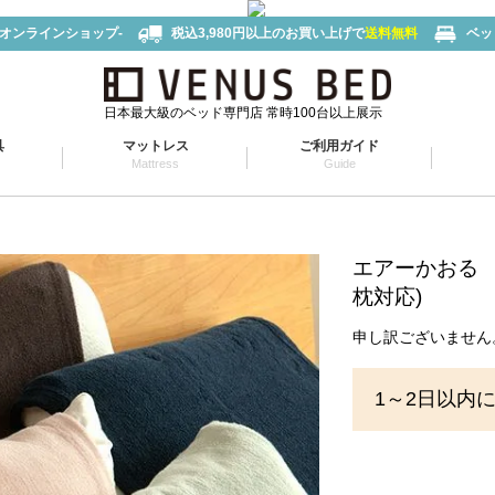
-オンラインショップ-
税込3,980円以上のお買い上げで
送料無料
ベッ
日本最大級のベッド専門店 常時100台以上展示
具
マットレス
ご利用ガイド
Mattress
Guide
エアーかおる 
枕対応)
申し訳ございません
1～2日以内