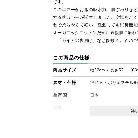
です。
このエアーかおるの吸水力、肌ざわりなど
する枕カバーが誕生しました。空気をたく
わで柔らかくて軽い！洗濯しても消臭機能
オーガニックコットンだから直接肌に触れ
「ガイアの夜明け」など多数メディアに
この商品の仕様
商品サイズ
幅32cm × 長さ52 （
素材・仕様
綿91％・ポリエステル8
生産国
日本
備考
・ご使用前に数回洗濯し
詳
くことをお勧めします。
・毛羽落ちを誘発いたし
でください。
・配達日指定ＯＫ！