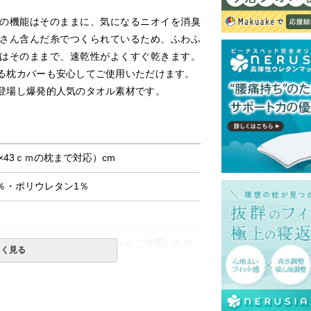
の機能はそのままに、気になるニオイを消臭
さん含んだ糸でつくられているため、ふわふ
はそのままで、速乾性がよくすぐ乾きます。
る枕カバーも安心してご使用いただけます。
登場し爆発的人気のタオル素材です。
63×43ｃｍの枕まで対応）cm
％・ポリウレタン1％
、余計な繊維等を落としてからご使用いただ
しく見る
ますので、柔軟剤は過度にご使用にならない