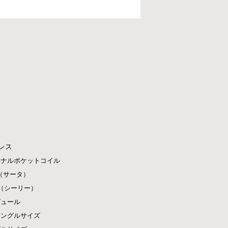
レス
ジナルポケットコイル
ta（サータ）
ly（シーリー）
ピュール
シングルサイズ