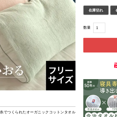
ミントブルー
パ
在庫切れ
糸でつくられたオーガニックコットンタオル