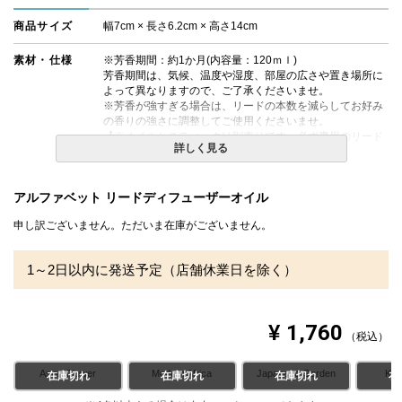
商品サイズ
幅7cm × 長さ6.2cm × 高さ14cm
素材・仕様
※芳香期間：約1か月(内容量：120ｍｌ)
芳香期間は、気候、温度や湿度、部屋の広さや置き場所に
よって異なりますので、ご了承くださいませ。
※芳香が強すぎる場合は、リードの本数を減らしてお好み
の香りの強さに調整してご使用くださいませ。
【※オイルとスティックは別売りです。必ず専用のリード
詳しく見る
スティックと合わせてご使用くださいませ。】
備考
・お届けまでにお時間をいただく場合がございます。
アルファベット リードディフューザーオイル
・配送日指定OK！
※北海道・沖縄・離島等一部地域へのお届けは別途送料が
申し訳ございません。ただいま在庫がございません。
発生する場合がございます。また発送予定も変更になる場
合があります。
1～2日以内に発送予定（店舗休業日を除く）
¥
1,760
税込
Asian Flower
Modern Africa
Japanese Garden
Kind
在庫切れ
在庫切れ
在庫切れ
在