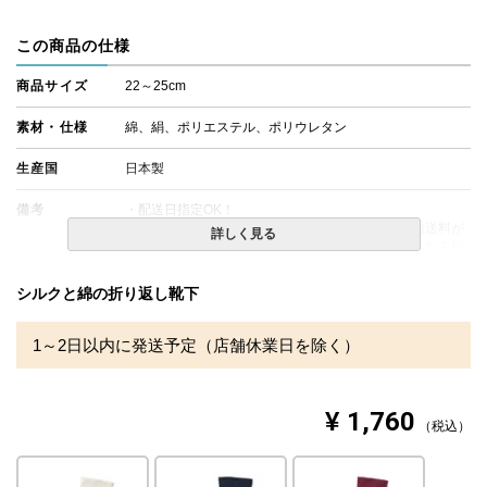
この商品の仕様
商品サイズ
22～25cm
素材・仕様
綿、絹、ポリエステル、ポリウレタン
生産国
日本製
備考
・配送日指定OK！
※北海道・沖縄・離島等一部地域へのお届けは別途送料が
詳しく見る
発生する場合がございます。また発送予定も変更になる場
合があります。
・商品が到着いたしましたら、梱包材に著しい破れや、箱
シルクと綿の折り返し靴下
に穴など破損がないか点検をお願いいたします。万が一、
商品に破損がある場合は、ご連絡くださいますようお願い
申し上げます。
1～2日以内に発送予定（店舗休業日を除く）
※できる限り実際の色を再現するよう心がけております
が、閲覧環境により誤差がでる場合がございますのでご了
承ください。
¥
1,760
税込