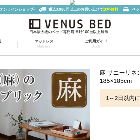
-オンラインショップ-
税込3,980円以上のお買い上げで
送料無料
ベッ
日本最大級のベッド専門店 常時100台以上展示
具
マットレス
ご利用ガイド
Mattress
Guide
麻 サニーリネ
185×185cm
1～2日以内