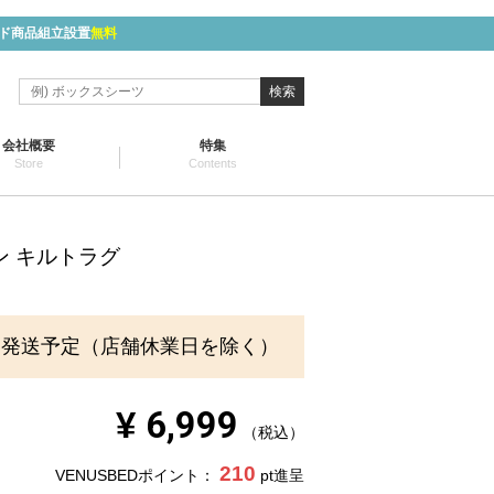
ド商品組立設置
無料
検索
会社概要
特集
Store
Contents
ン キルトラグ
に発送予定（店舗休業日を除く）
¥
6,999
税込
210
VENUSBEDポイント：
pt進呈