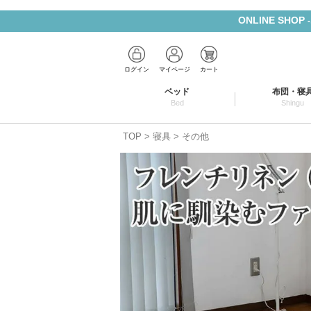
ONLINE SHOP
ログイン
マイページ
カート
ベッド
布団・寝
Bed
Shingu
TOP
寝具
その他