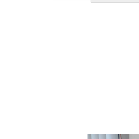
生産国
中国
備考
・配達日指定ＯＫ！
※北海道・沖縄・離島等
合がございます。また発