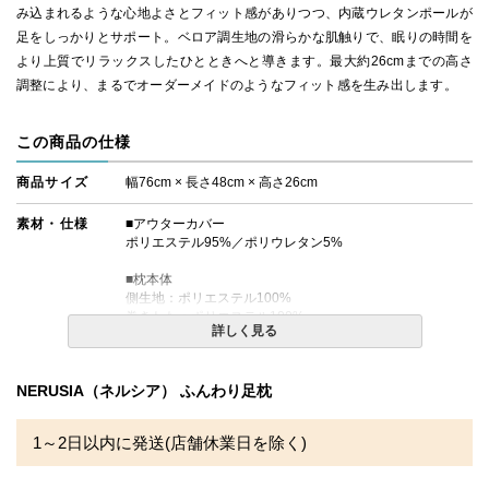
み込まれるような心地よさとフィット感がありつつ、内蔵ウレタンポールが
足をしっかりとサポート。ベロア調生地の滑らかな肌触りで、眠りの時間を
より上質でリラックスしたひとときへと導きます。最大約26cmまでの高さ
調整により、まるでオーダーメイドのようなフィット感を生み出します。
この商品の仕様
商品サイズ
幅76cm × 長さ48cm × 高さ26cm
素材・仕様
■アウターカバー
ポリエステル95%／ポリウレタン5%
■枕本体
側生地：ポリエステル100%
巻きわた：ポリエステル100%
詳しく見る
中芯：円柱形ウレタンフォーム
送料
無料
NERUSIA（ネルシア） ふんわり足枕
備考
※北海道・沖縄・離島等一部地域へのお届けは別途送料が
発生する場合がございます。また発送予定も変更になる場
1～2日以内に発送(店舗休業日を除く)
合があります。
※できる限り実際の色を再現するよう心がけております