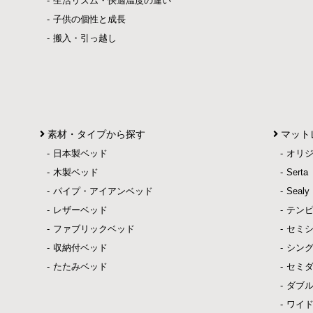
生活リズム・快適温度の違い
子供の個性と成長
搬入・引っ越し
素材・タイプから探す
マット
日本製ベッド
オリ
木製ベッド
Ser
パイプ・アイアンベッド
Sea
レザーベッド
テン
ファブリックベッド
セミ
収納付ベッド
シン
たたみベッド
セミ
ダブ
ワイ