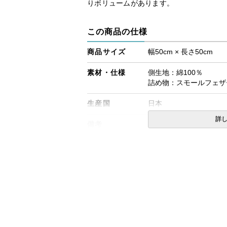
りボリュームがあります。
この商品の仕様
商品サイズ
幅50cm × 長さ50cm
素材・仕様
側生地：綿100％
詰め物：スモールフェザー
生産国
日本
詳
備考
・配送日指定OK！
※北海道・沖縄・離島等
合がございます。また発