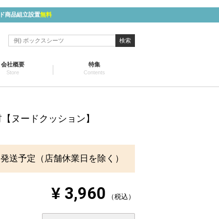
ド商品組立設置
無料
検索
会社概要
特集
Store
Contents
材【ヌードクッション】
に発送予定（店舗休業日を除く）
¥
3,960
税込