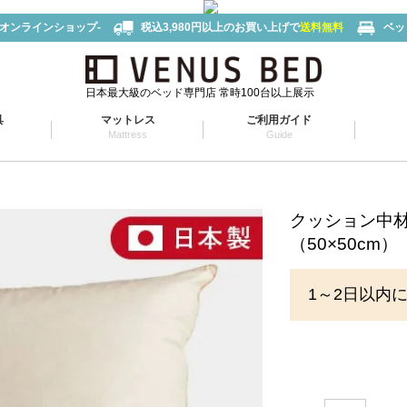
-オンラインショップ-
税込3,980円以上のお買い上げで
送料無料
ベッ
日本最大級のベッド専門店 常時100台以上展示
具
マットレス
ご利用ガイド
Mattress
Guide
クッション中
（50×50cm）
1～2日以内